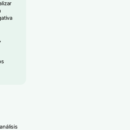
lizar
a
gativa
,
os
análisis