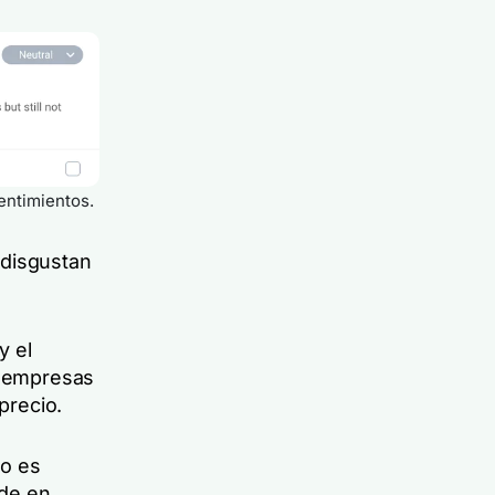
entimientos.
 disgustan
y el
s empresas
precio.
ro es
ide en