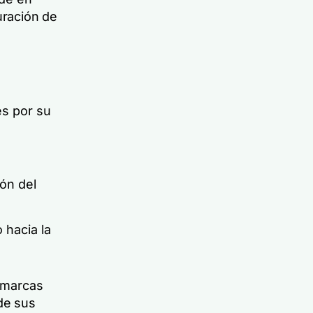
uración de
es por su
ión del
 hacia la
s marcas
de sus