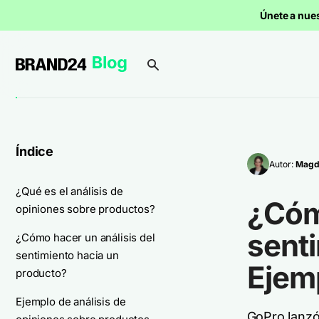
Únete a nue
Índice
Autor:
Magd
¿Qué es el análisis de
¿Cómo
opiniones sobre productos?
sent
¿Cómo hacer un análisis del
sentimiento hacia un
Ejemp
producto?
Ejemplo de análisis de
GoPro lanzó