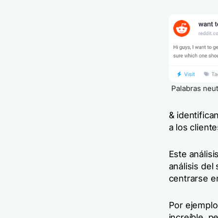
Palabras neut
& identific
a los cliente
Este análisi
análisis de
centrarse en
Por ejemplo
increíble, p