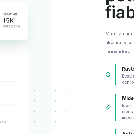
fia
Mide la conci
alcance y la 
innovadora.
Rast
Evalú
con l
Mide
Identi
mencio
import
Auto