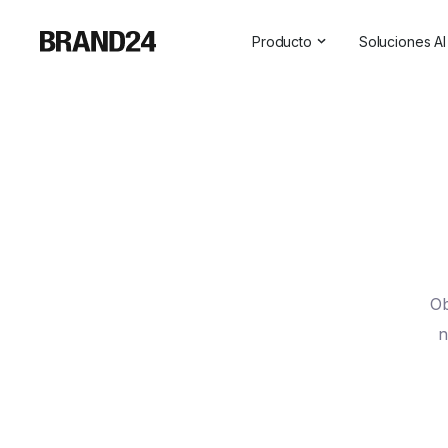
Producto
Soluciones AI
Características
Todas las s
Para empresas
Social Medi
Para las agencias
Asistente 
Para vendedores
Visibilidad 
Para profesionales de las r
Para SaaS
Ob
Servicios profesionales
n