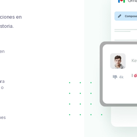
ciones en
storia.
 en
ara
 o
nes