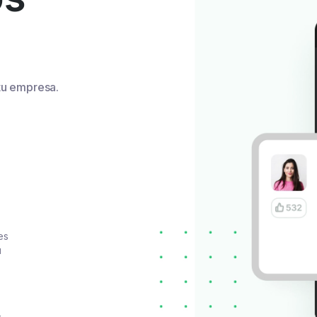
tu empresa.
.
es
u