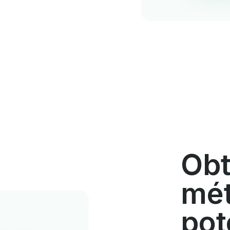
Obt
mét
pot