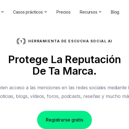
Casos prácticos
Precios
Recursos
Blog
oluciones de IA
Gestión de la reputación en línea
Testimonios y reseñas
a Analytics Software | Brand24
Competitive Analysis
Casos prácticos
HERRAMIENTA DE ESCUCHA SOCIAL AI
de marca
Estudios de mercado
Centro de ayuda
Protege La Reputación
de la IA
Informes exhaustivos
Comprobador de marc
De Ta Marca.
elaciones públicas
Comentarios de los clientes
Seminarios en línea
Búsqueda de hashtags
Asóciese con nosotros
ten acceso a las menciones en las redes sociales mediante 
Backlinks Checker
Directorio de socios
oticias, blogs, vídeos, foros, podcasts, reseñas y mucho má
Registrarse gratis