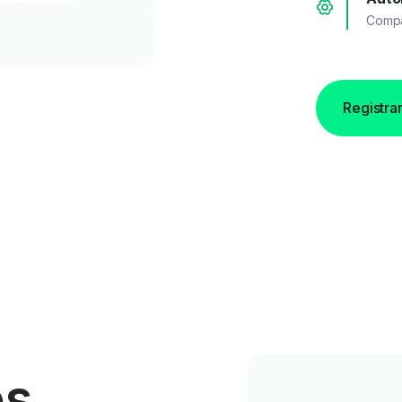
Compar
Registrar
os