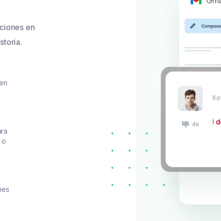
ciones en
storia.
 en
ara
 o
nes