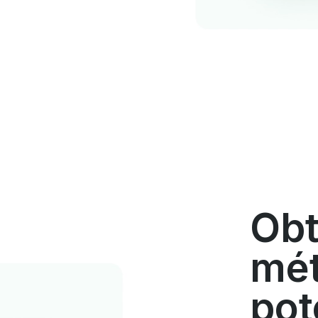
Obt
mét
pot