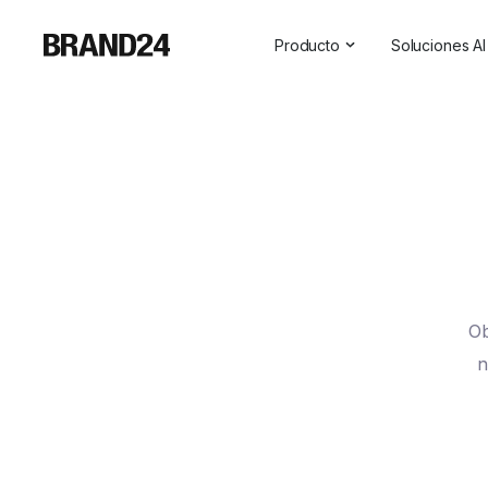
Producto
Soluciones AI
Características
Todas las s
Para empresas
Social Medi
Para las agencias
Asistente 
Para vendedores
Visibilidad 
Para profesionales de las r
Para SaaS
Ob
Servicios profesionales
n