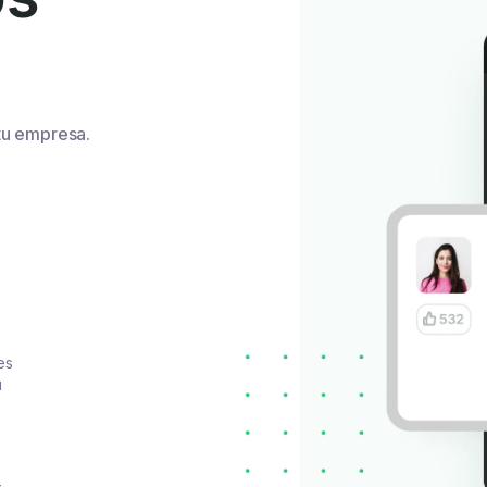
tu empresa.
.
es
u