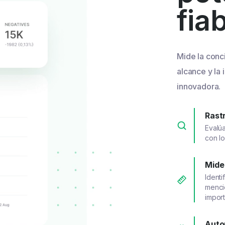
fia
Mide la conci
alcance y la 
innovadora.
Rast
Evalú
con l
Mide
Identi
mencio
import
Auto