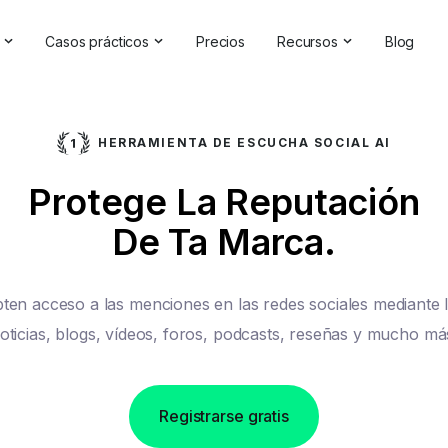
Casos prácticos
Precios
Recursos
Blog
oluciones de IA
Gestión de la reputación en línea
Testimonios y reseñas
a Analytics Software | Brand24
Competitive Analysis
Casos prácticos
HERRAMIENTA DE ESCUCHA SOCIAL AI
de marca
Estudios de mercado
Centro de ayuda
Protege La Reputación
de la IA
Informes exhaustivos
Comprobador de marc
De Ta Marca.
elaciones públicas
Comentarios de los clientes
Seminarios en línea
Búsqueda de hashtags
Asóciese con nosotros
ten acceso a las menciones en las redes sociales mediante 
Backlinks Checker
Directorio de socios
oticias, blogs, vídeos, foros, podcasts, reseñas y mucho má
Registrarse gratis