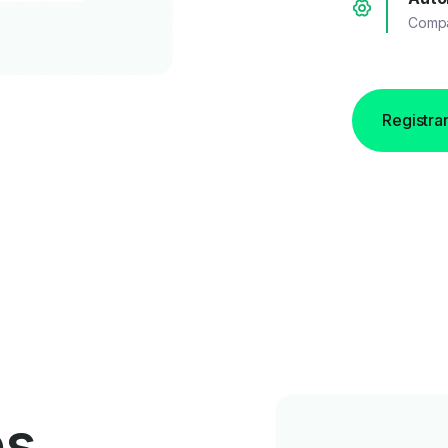
Compar
Registrar
os