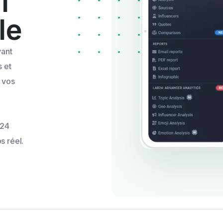
l
le
vant
 et
 vos
d24
s réel.