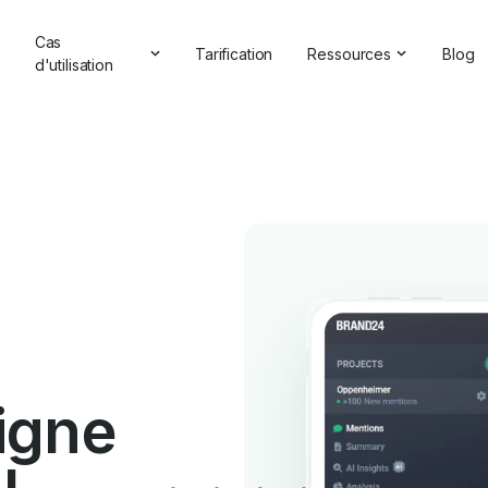
Cas
Tarification
Ressources
Blog
d'utilisation
Témoignages et critiq
lutions d'IA
Gestion de la réputation en ligne
Études de cas
'IA
Analyse concurrentielle
Centre d'aide
 marque
Étude de marché
rketing
Vérificateur de marque
IA
Rapports complets
 relations publiques
Webinaires
Commentaires des clients
Partenaire avec nous
Recherche de hashtag
Annuaire des partenair
Vérificateur de backlinks
ligne