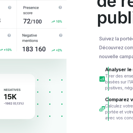
de r
publ
Suivez la port
Découvrez comb
nouvelle camp
Analyser le
Tirer des en
basées sur l'I
positives, nég
Comparez v
Calculez votr
portée et votr
avec vos conc