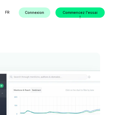
FR
Connexion
Commencez l'essai
!
ues
es