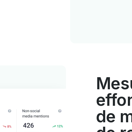
Mes
effo
de m