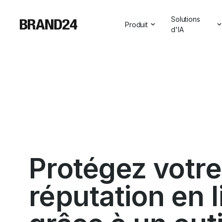
Solutions
Produit
d'IA
Caractéristiques
Toutes les so
Pour les entreprises
Aperçus sur l
Pour les agences
Assistant de
Pour les spécialistes du ma
Visibilité de l'
Pour les professionnels des
Pour le SaaS
Protégez votre
Services professionnels
réputation en 