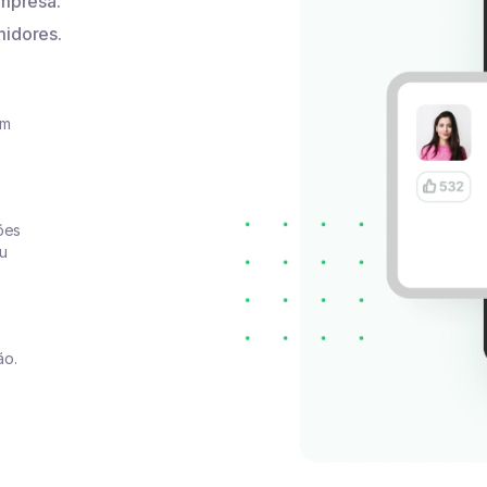
mpresa.
idores.
am
ões
eu
ão.