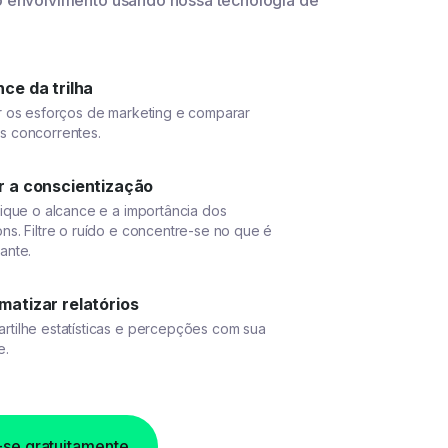
o envolvimento usando nossa tecnologia de
ce da trilha
ar os esforços de marketing e comparar
s concorrentes.
r a conscientização
fique o alcance e a importância dos
ns. Filtre o ruído e concentre-se no que é
ante.
matizar relatórios
rtilhe estatísticas e percepções com sua
e.
-se gratuitamente