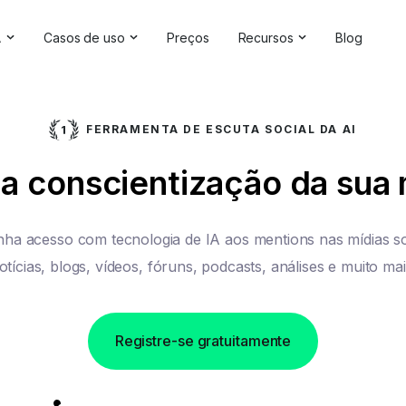
A
Casos de uso
Preços
Recursos
Blog
luções de IA
Gerenciamento da reputação on-line
Depoimentos e avaliaçõe
re IA
Competitive Analysis
Estudos de caso
FERRAMENTA DE ESCUTA SOCIAL DA AI
de marca
Pesquisa de mercado
Central de Ajuda
a conscientização da sua
ting
da IA
Relatórios abrangentes
Verificador de marca
Feedback do cliente
Webinars
ha acesso com tecnologia de IA aos mentions nas mídias so
Pesquisa de hashtag
Seja nosso parceiro
otícias, blogs, vídeos, fóruns, podcasts, análises e muito mai
Verificador de backlinks
Diretório de parceiros
Registre-se gratuitamente