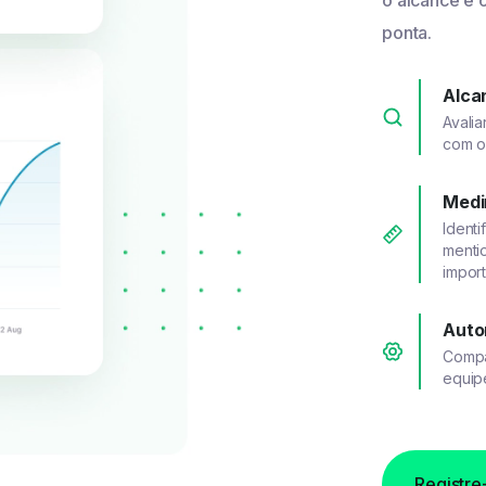
o alcance e 
ponta.
Alcan
Avali
com o
Medi
Identi
mentio
import
Auto
Compa
equip
Registre