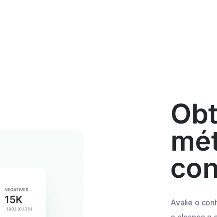
Obt
mét
con
Avalie o co