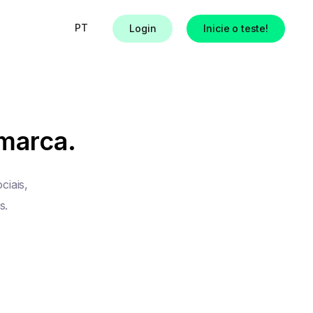
PT
Login
Inicie o teste!
s
 marca.
ciais,
s.