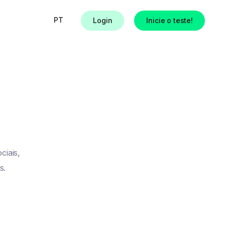
PT
Login
Inicie o teste!
s
ciais,
s.