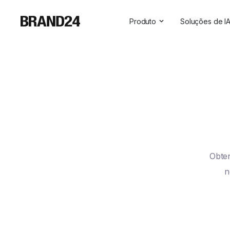
Produto
Soluções de I
Recursos
Todas as so
Para empresas
Insights sob
Para agências
Assistente 
Para profissionais de marke
Visibilidade 
Para profissionais de RP
Para SaaS
Obten
Serviços profissionais
n