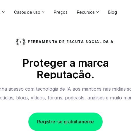
A
Casos de uso
Preços
Recursos
Blog
luções de IA
Gerenciamento da reputação on-line
Depoimentos e avaliaçõe
re IA
Competitive Analysis
Estudos de caso
FERRAMENTA DE ESCUTA SOCIAL DA AI
de marca
Pesquisa de mercado
Central de Ajuda
Proteger a marca
ting
da IA
Relatórios abrangentes
Verificador de marca
Reputação.
Feedback do cliente
Webinars
Pesquisa de hashtag
Seja nosso parceiro
ha acesso com tecnologia de IA aos mentions nas mídias so
Verificador de backlinks
Diretório de parceiros
otícias, blogs, vídeos, fóruns, podcasts, análises e muito mai
Registre-se gratuitamente