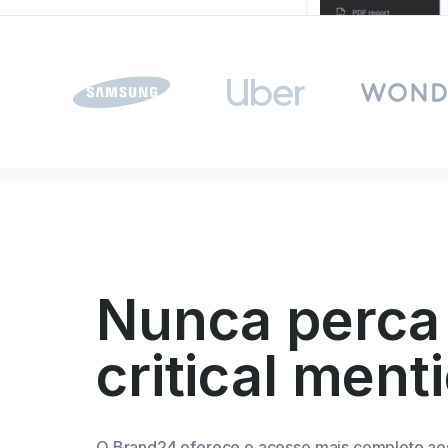
Nunca perca
critical ment
O Brand24 oferece o acesso mais completo ao