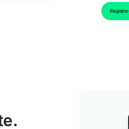
Registre
te.