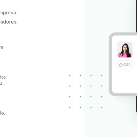
mpresa.
idores.
am
ões
eu
ão.