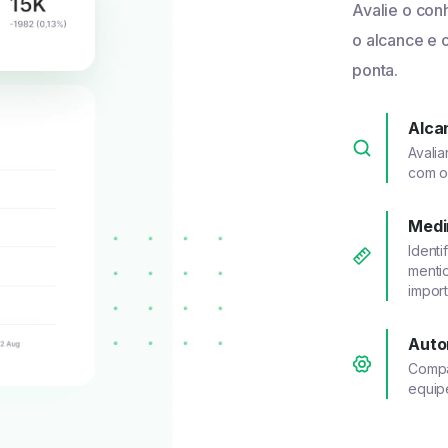
Avalie o co
o alcance e 
ponta.
Alcan
Avali
com o
Medi
Identi
mentio
import
Auto
Compa
equip