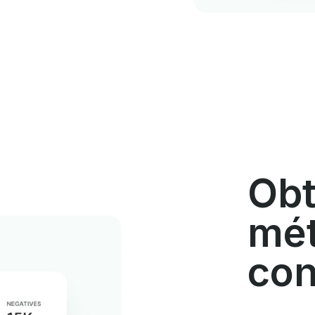
Obt
mét
con