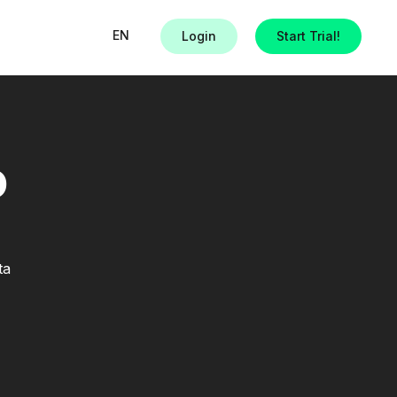
EN
Login
Start Trial!
o
ta