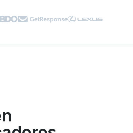
én
cadores