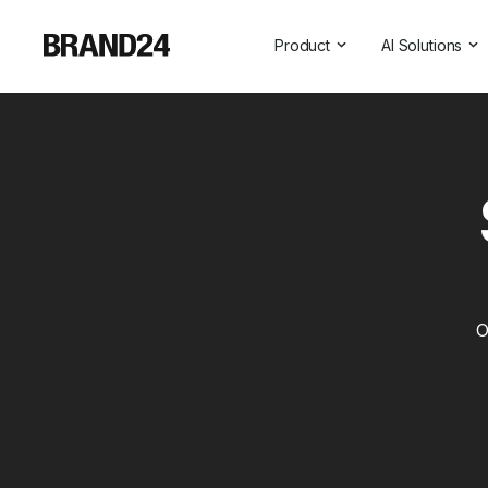
Product
AI Solutions
Features
All AI Solutio
For Enterprise
AI Insights
For Agencies
Brand Assist
For Marketers
AI Visibility
For PR Professionals
For SasS
O
Professional Services