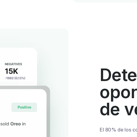
Dete
opo
de v
El 80% de los c