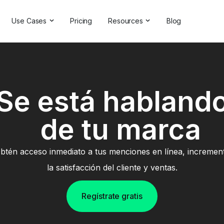
Use Cases
Pricing
Resources
Blog
ns
Online Reputation Management
Testimonials & Reviews
Competitive Analysis
Case Studies
ant
Market Research
Help Center
Se está habland
Comprehensive Reports
Brand Checker
de tu marca
Customer Feedback
Webinars
Hashtag Search
Partner With Us
btén acceso inmediato a tus menciones en línea, incremen
Backlinks Checker
Partner Directory
la satisfacción del cliente y ventas.
Regístrate gratis