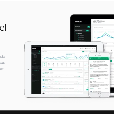
el
tado
sas
uer