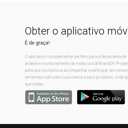
Obter o aplicativo móv
É de graça!
O aplicativo complementar perfeito para a ferramenta de
análise e monitoramento de mídia social Brand24. Proje
para que você possa acompanhar e participar de conver
em tempo real sobre sua marca e seus produtos, onde q
que esteja.