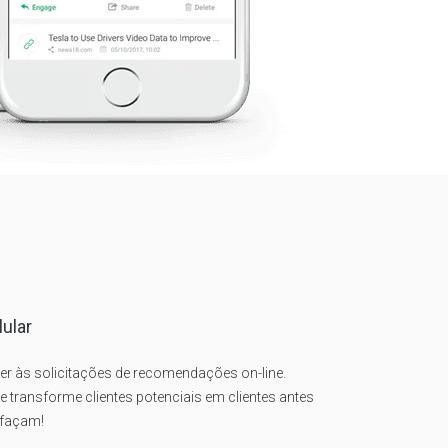
ular
der às solicitações de recomendações on-line.
 e transforme clientes potenciais em clientes antes
 façam!