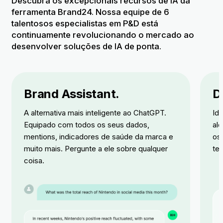
Descubra os excepcionais recursos de IA da
ferramenta Brand24. Nossa equipe de 6
talentosos especialistas em P&D está
continuamente revolucionando o mercado ao
desenvolver soluções de IA de ponta.
Brand Assistant.
D
A alternativa mais inteligente ao ChatGPT.
Id
Equipado com todos os seus dados,
al
mentions, indicadores de saúde da marca e
os
muito mais. Pergunte a ele sobre qualquer
te
coisa.