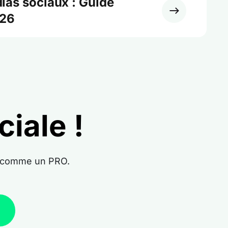
ias sociaux : Guide
026
iale !
e comme un PRO.