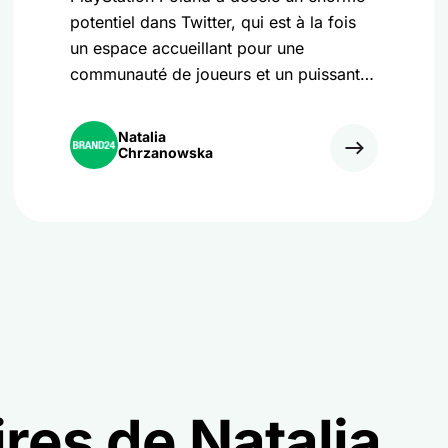
potentiel dans Twitter, qui est à la fois
un espace accueillant pour une
communauté de joueurs et un puissant
canal de communication. En
collaboration avec l'agence de relations
Natalia
sociales Konceptika, la marque a relevé
Chrzanowska
le défi d'accroître l'engagement de ses
fans sur la plateforme en utilisant des
messages de 140 caractères.
ires de Natalia