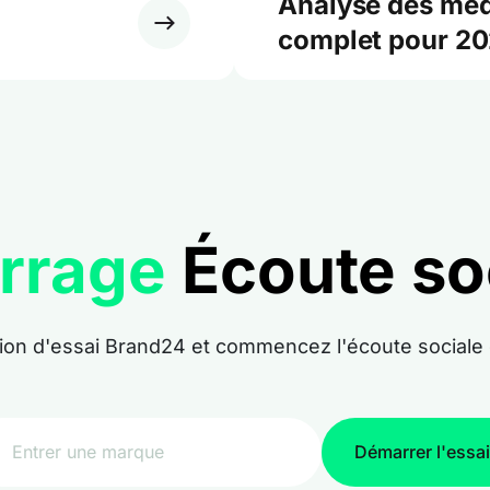
Analyse des méd
complet pour 2
rrage
Écoute soc
sion d'essai Brand24 et commencez l'écoute social
Démarrer l'essai