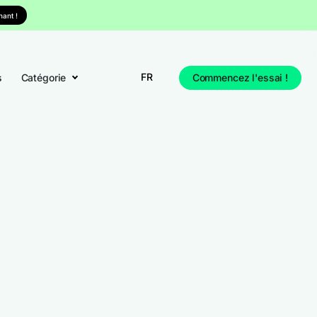
ant !
FR
s
Catégorie
Commencez l'essai !