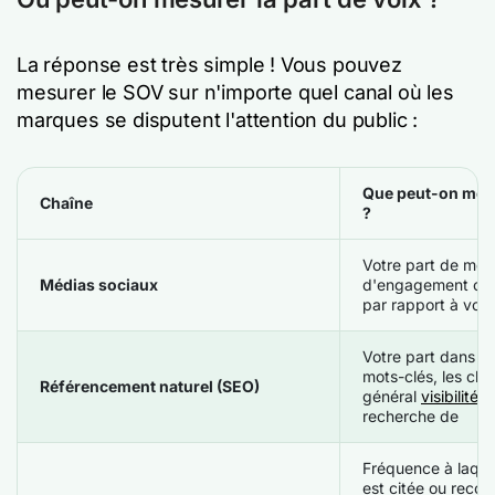
La réponse est très simple ! Vous pouvez
mesurer le SOV sur n'importe quel canal où les
marques se disputent l'attention du public :
Que peut-on mes
Chaîne
?
Votre part de men
Médias sociaux
d'engagement ou 
par rapport à vos
Votre part dans l
mots-clés, les cli
Référencement naturel (SEO)
général
visibilité
recherche de
Fréquence à laque
est citée ou reco