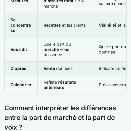
Mesures
d'affaires total
sur le
se faire connaîtr
marché
Se
concentre
Recettes
et les clients
Visibilité
et la se
sur
Quelle part du
Quelle part du
c
Vous dit
marché
vous
domines
possédez
D'après
Vente
données
Indicateurs de v
Reflète
résultats
Calendrier
Prévisions
crois
antérieurs
Comment interpréter les différences
entre la part de marché et la part de
voix ?