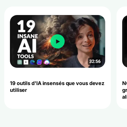
19 outils d'IA insensés que vous devez
N
utiliser
g
al