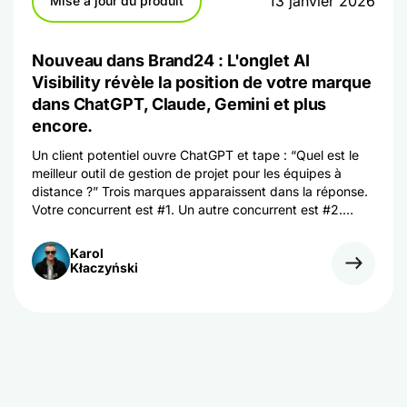
13 janvier 2026
Mise à jour du produit
Nouveau dans Brand24 : L'onglet AI
Visibility révèle la position de votre marque
dans ChatGPT, Claude, Gemini et plus
encore.
Un client potentiel ouvre ChatGPT et tape : “Quel est le
meilleur outil de gestion de projet pour les équipes à
distance ?” Trois marques apparaissent dans la réponse.
Votre concurrent est #1. Un autre concurrent est #2.
Votre marque ? Invisible. Il ne s'agit pas d'un scénario
hypothétique. Il se produit en ce moment même, des
Karol
milliers de fois par jour. Alors que vous avez passé des
Kłaczyński
années à perfectionner votre référencement [...]