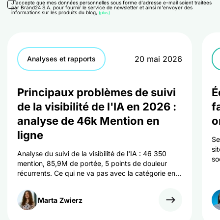
J'accepte que mes données personnelles sous forme d'adresse e-mail soient traitées
par Brand24 S.A. pour fournir le service de newsletter et ainsi m'envoyer des
informations sur les produits du blog,
(plus)
20 mai 2026
Analyses et rapports
Principaux problèmes de suivi
É
de la visibilité de l'IA en 2026 :
f
analyse de 46k Mention en
o
ligne
Se
si
Analyse du suivi de la visibilité de l'IA : 46 350
so
mention, 85,9M de portée, 5 points de douleur
Co
récurrents. Ce qui ne va pas avec la catégorie en
ét
2026 et ce que les spécialistes du marketing
peuvent faire pour y remédier.
Marta
Zwierz