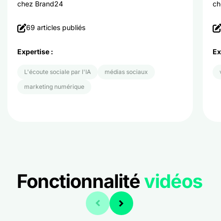
chez Brand24
ch
69 articles publiés
Expertise :
Ex
L'écoute sociale par l'IA
médias sociaux
marketing numérique
Fonctionnalité
vidéos