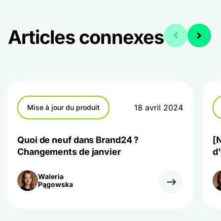
Articles connexes
18 avril 2024
Mise à jour du produit
Quoi de neuf dans Brand24 ?
[
Changements de janvier
d'
Waleria
Pągowska