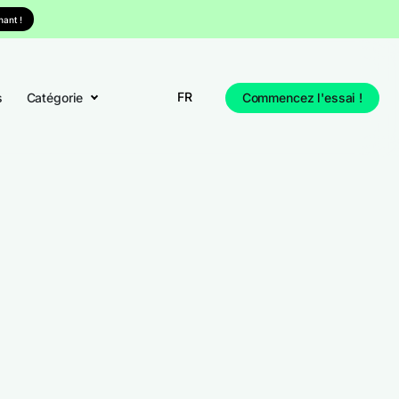
ant !
FR
s
Catégorie
Commencez l'essai !