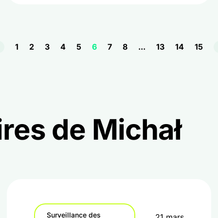
1
2
3
4
5
6
7
8
...
13
14
15
ires de Michał
Surveillance des
21 mars