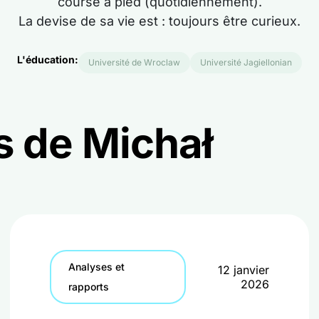
course à pied (quotidiennement).
La devise de sa vie est : toujours être curieux.
L'éducation:
Université de Wroclaw
Université Jagiellonian
es de Michał
Analyses et
12 janvier
2026
rapports