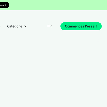
ant !
FR
s
Catégorie
Commencez l'essai !