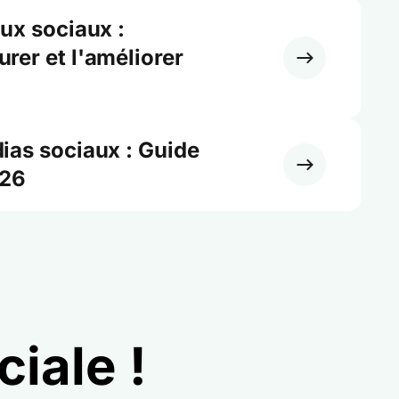
ux sociaux :
er et l'améliorer
ias sociaux : Guide
026
iale !