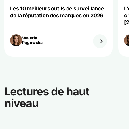
Les 10 meilleurs outils de surveillance
L
de la réputation des marques en 2026
c
[
Waleria
Pągowska
Lectures de haut
niveau