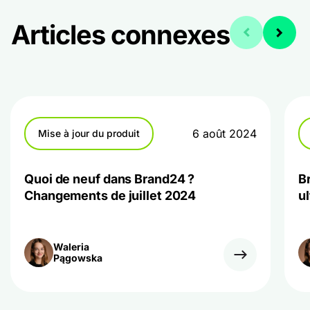
Articles connexes
6 août 2024
Mise à jour du produit
Quoi de neuf dans Brand24 ?
B
Changements de juillet 2024
u
Waleria
Pągowska