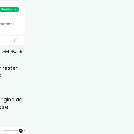
hrowMeBack
 rester
s
origine de
otre