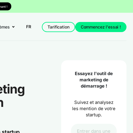
ant !
FR
èmes
Tarification
Commencez l'essai !
Essayez l'outil de
marketing de
eting
démarrage !
n
Suivez et analysez
les mention de votre
startup.
 startup