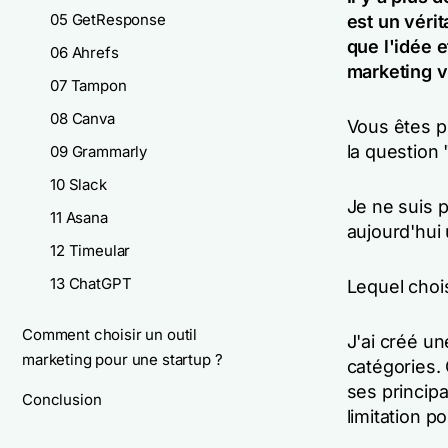
05 GetResponse
est un vérit
que l'idée e
06 Ahrefs
marketing vo
07 Tampon
08 Canva
Vous êtes p
la question 
09 Grammarly
10 Slack
Je ne suis p
11 Asana
aujourd'hui 
12 Timeular
13 ChatGPT
Lequel chois
Comment choisir un outil
J'ai créé un
marketing pour une startup ?
catégories. 
ses principa
Conclusion
limitation p