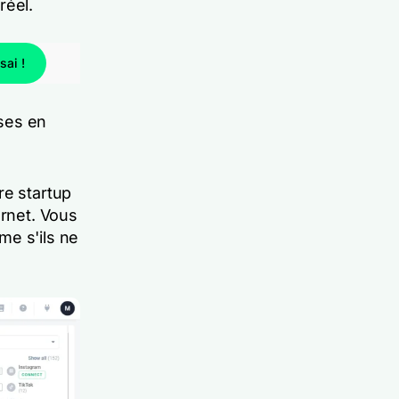
réel.
ai !
ises en
re startup
ernet. Vous
me s'ils ne