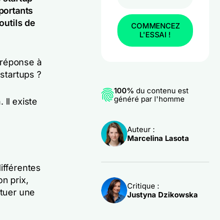
mportants
outils de
COMMENCEZ
L'ESSAI !
 réponse à
 startups ?
100%
du contenu est
généré par l'homme
 Il existe
Auteur :
Marcelina Lasota
ifférentes
n prix,
Critique :
ituer une
Justyna Dzikowska