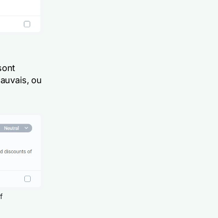
sont
mauvais, ou
f