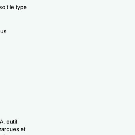
soit le type
lus
A.
outil
 marques et