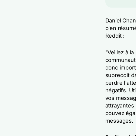
Daniel Chan
bien résumé 
Reddit :
"Veillez à l
communauté 
donc import
subreddit da
perdre l'att
négatifs. Ut
vos messag
attrayantes 
pouvez égal
messages.