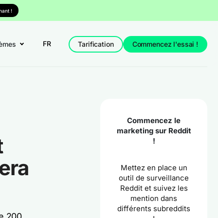
ant !
FR
èmes
Tarification
Commencez l'essai !
Commencez le
marketing sur Reddit
t
!
era
Mettez en place un
outil de surveillance
Reddit et suivez les
mention dans
différents subreddits
de 200