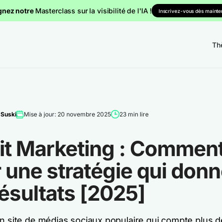
gnez notre
Masterclass sur la visibilité de l'IA !
Inscrivez-vous dès mainten
Th
 Suski
Mise à jour: 20 novembre 2025
23 min lire
it Marketing : Commen
 une stratégie qui donn
ésultats [2025]
un site de médias sociaux populaire qui compte plus 