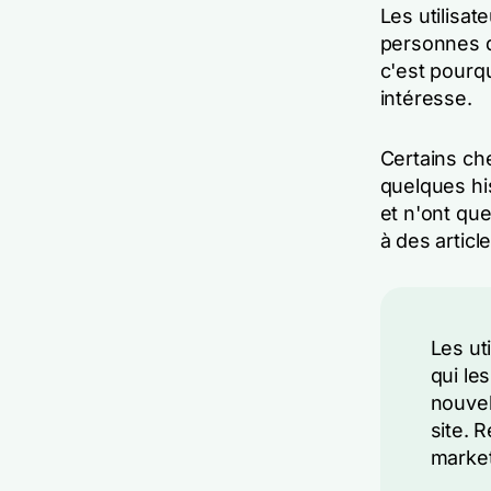
Les utilisat
personnes d
c'est pourq
intéresse.
Certains che
quelques hi
et n'ont qu
à des articl
Les ut
qui le
nouvel
site. 
market