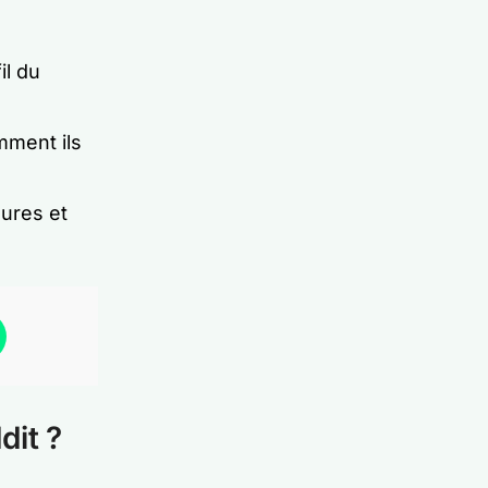
r
il du
mment ils
sures et
dit ?