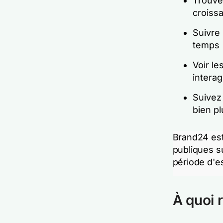
Trouvez
croiss
Suivre 
temps
Voir le
interag
Suivez 
bien pl
Brand24 est 
publiques s
période d'es
À quoi 