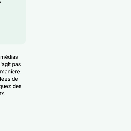
o
e médias
'agit pas
 manière.
idées de
liquez des
ts