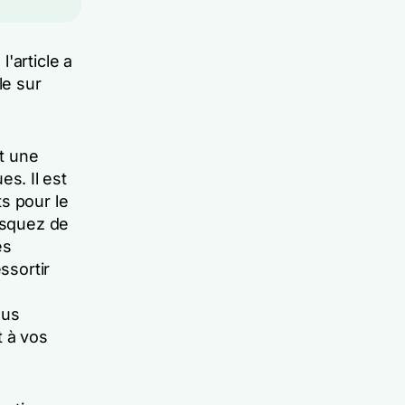
l'article a
le sur
st une
s. Il est
s pour le
risquez de
es
ssortir
ous
t à vos