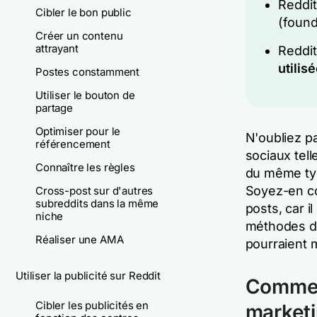
Reddi
Cibler le bon public
(found
Créer un contenu
attrayant
Reddit
utilis
Postes constamment
Utiliser le bouton de
partage
Optimiser pour le
N'oubliez p
référencement
sociaux tell
Connaître les règles
du même typ
Soyez-en co
Cross-post sur d'autres
subreddits dans la même
posts, car i
niche
méthodes d'
Réaliser une AMA
pourraient 
Utiliser la publicité sur Reddit
Comment
Cibler les publicités en
marketi