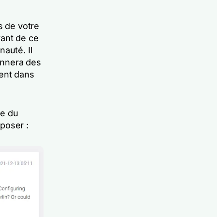
s de votre
rant de ce
auté. Il
onnera des
ment dans
re du
poser :