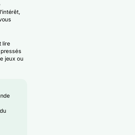
e
intérêt,
 vous
 lire
t pressés
e jeux ou
onde
 du