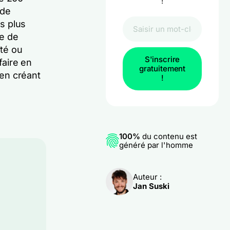
!
 de
es plus
me de
ité ou
S'inscrire
faire en
gratuitement
en créant
!
100%
du contenu est
généré par l'homme
e
Auteur :
Jan Suski