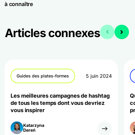
à connaître
Articles connexes
5 juin 2024
Guides des plates-formes
Les meilleures campagnes de hashtag
Q
de tous les temps dont vous devriez
c
vous inspirer
p
Katarzyna
Dereń