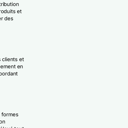
ribution
roduits et
er des
clients et
gement en
abordant
s formes
bon