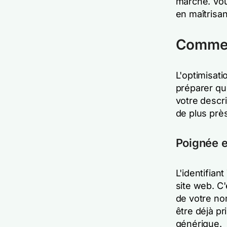
marché. Vou
en maîtrisan
Comment
L'optimisat
préparer que
votre descr
de plus près
Poignée e
L'identifian
site web. C'
de votre no
être déjà pr
générique.