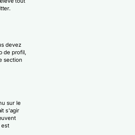
élevé tout
tter.
ous devez
 de profil,
e section
nu sur le
t s'agir
euvent
 est