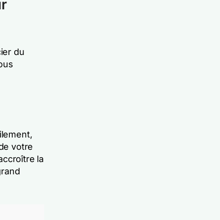
r
ier du
vous
ilement,
 de votre
ccroître la
grand