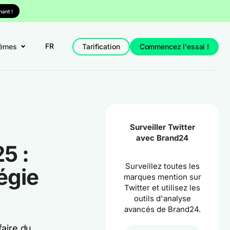
ant !
FR
èmes
Tarification
Commencez l'essai !
Surveiller Twitter
avec Brand24
5 :
Surveillez toutes les
égie
marques mention sur
Twitter et utilisez les
outils d'analyse
avancés de Brand24.
faire du