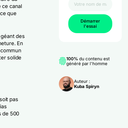
e ce canal
i ce que
Démarrer
l'essai
e géant des
meture. En
le commun
er solide
100%
du contenu est
généré par l'homme
Auteur :
Kuba Spiryn
soit pas
ias
us de 500