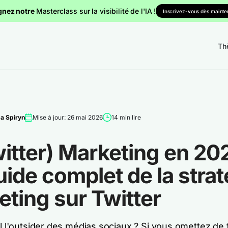
gnez notre
Masterclass sur la visibilité de l'IA !
Inscrivez-vous dès mainten
Th
a Spiryn
Mise à jour: 26 mai 2026
14 min lire
itter) Marketing en 202
ide complet de la strat
ting sur Twitter
il l'outsider des médias sociaux ? Si vous omettez de 