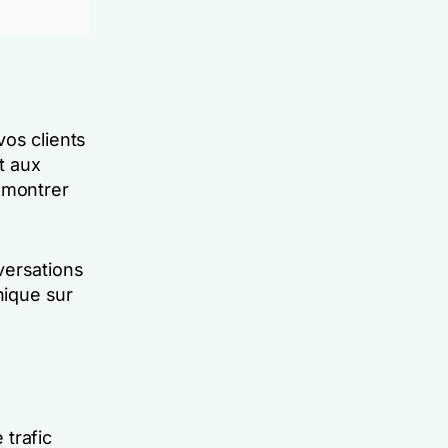
vos clients
t aux
 montrer
ersations
nique sur
 trafic