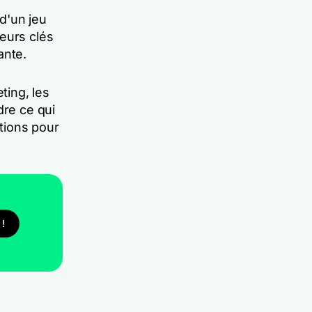
d'un jeu
eurs clés
ante.
ting, les
dre ce qui
ations pour
!