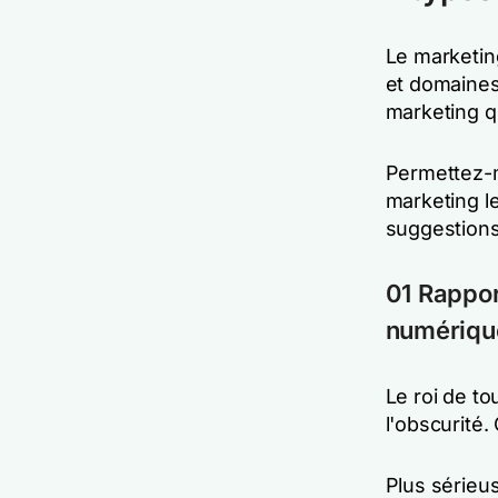
Le marketing
et domaines
marketing q
Permettez-m
marketing l
suggestions 
01 Rappor
numériqu
Le roi de to
l'obscurité.
Plus sérieu