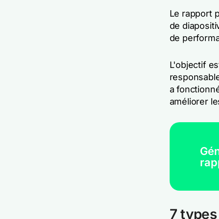
Le rapport 
de diaposit
de performa
L'objectif e
responsables
a fonctionné
améliorer l
Gén
rap
7 types