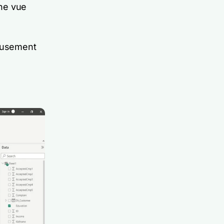
une vue
reusement