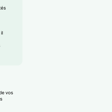
tés
il
s
 de vos
ls