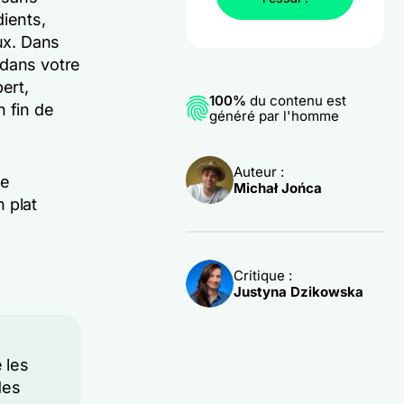
dients,
ux. Dans
 dans votre
ert,
100%
du contenu est
n fin de
généré par l'homme
Auteur :
de
Michał Jońca
 plat
Critique :
Justyna Dzikowska
 les
des