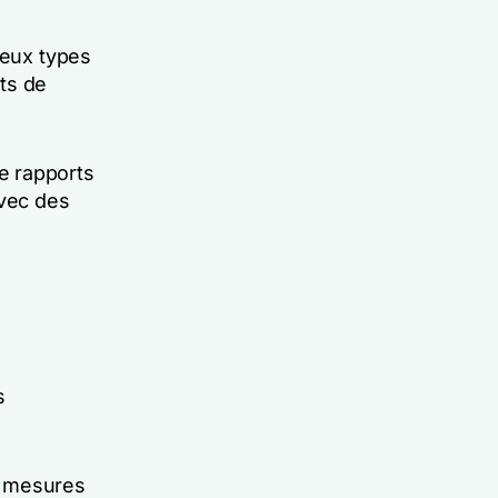
reux types
ts de
e rapports
avec des
s
s mesures