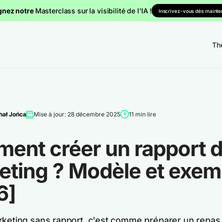
gnez notre
Masterclass sur la visibilité de l'IA !
Inscrivez-vous dès mainten
Th
hał Jońca
Mise à jour: 28 décembre 2025
11 min lire
ent créer un rapport 
eting ? Modèle et exem
6]
rketing sans rapport, c'est comme préparer un repas