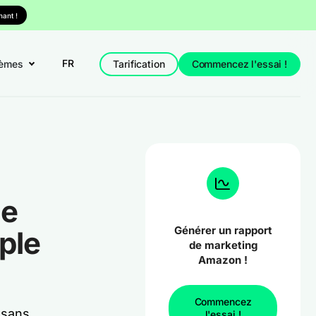
ant !
FR
èmes
Tarification
Commencez l'essai !
de
Générer un rapport
ple
de marketing
Amazon !
Commencez
 sans
l'essai !