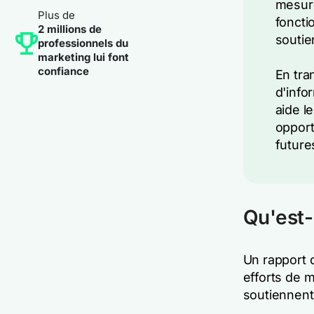
mesure
Plus de
foncti
2 millions de
soutie
professionnels du
marketing lui font
confiance
En tra
d'info
aide l
opport
future
Qu'est-
Un rapport 
efforts de 
soutiennent 