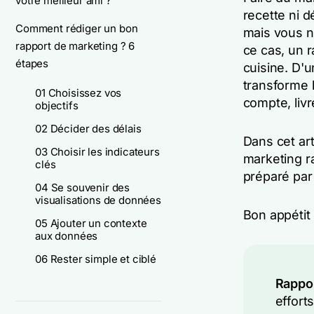
votre meilleur ami ?
recette ni d
Comment rédiger un bon
mais vous ne
rapport de marketing ? 6
ce cas, un 
étapes
cuisine. D'u
transforme 
01 Choisissez vos
compte, liv
objectifs
02 Décider des délais
Dans cet ar
03 Choisir les indicateurs
marketing r
clés
préparé par
04 Se souvenir des
visualisations de données
Bon appétit 
05 Ajouter un contexte
aux données
06 Rester simple et ciblé
Rappor
effort