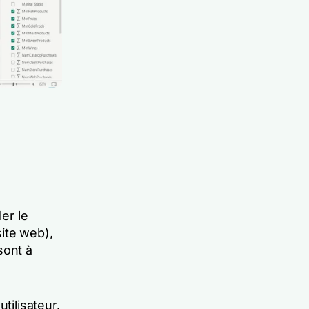
er le
ite web),
sont à
tilisateur.