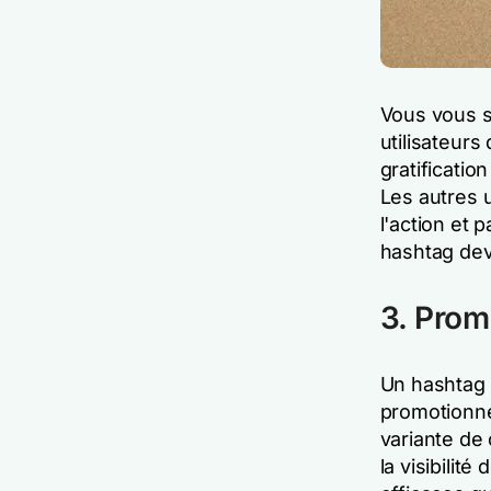
Vous vous so
utilisateurs
gratificati
Les autres u
l'action et
hashtag devi
3. Prom
Un hashtag 
promotionne
variante de 
la visibilit