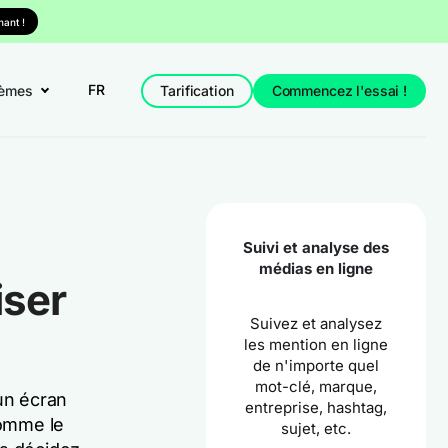
ant !
FR
èmes
Tarification
Commencez l'essai !
Suivi et analyse des
médias en ligne
iser
Suivez et analysez
les mention en ligne
de n'importe quel
mot-clé, marque,
un écran
entreprise, hashtag,
comme le
sujet, etc.