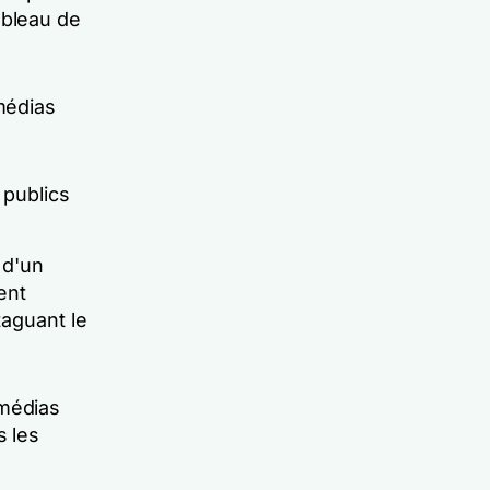
ableau de
 médias
 publics
 d'un
ent
aguant le
 médias
s les