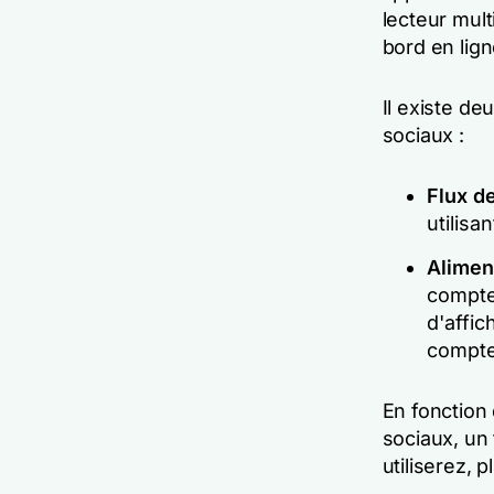
lecteur mul
bord en lign
Il existe de
sociaux :
Flux d
utilisa
Alimen
compte
d'affi
compte
En fonction
sociaux, un 
utiliserez, p