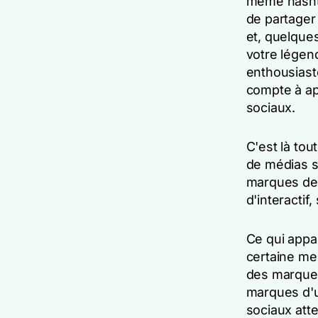
même hasht
de partager
et, quelques
votre légend
enthousiast
compte à ap
sociaux.
C'est là to
de médias s
marques de 
d'interactif
Ce qui appa
certaine mes
des marques 
marques d'ut
sociaux atte