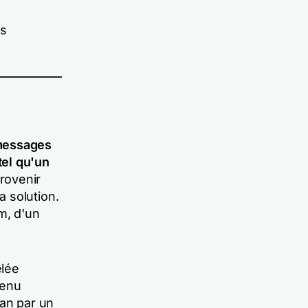
ns
 messages
tel qu'un
rovenir
 solution.
m, d'un
elée
tenu
ran par un