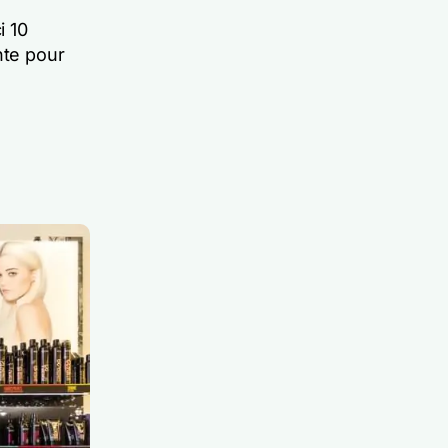
i 10
nte pour