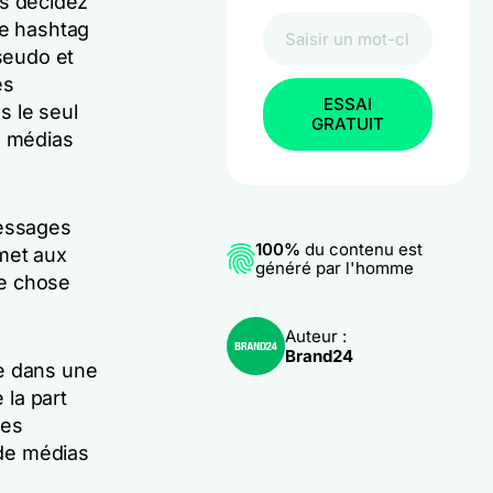
s décidez
ce hashtag
pseudo et
es
ESSAI
s le seul
GRATUIT
s médias
messages
100%
du contenu est
met aux
généré par l'homme
ue chose
Auteur :
Brand24
le dans une
 la part
les
 de médias