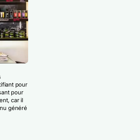
s
tifiant pour
ssant pour
t, car il
tenu généré