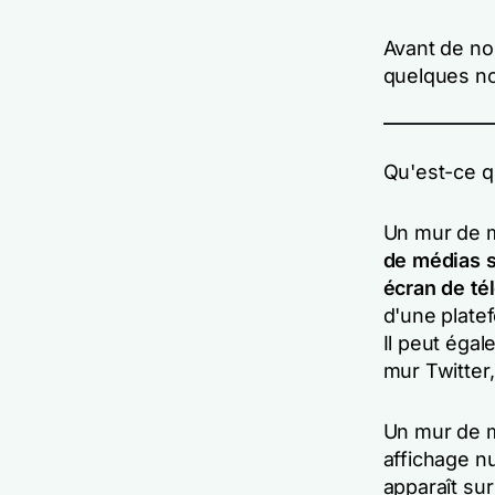
Avant de no
quelques no
Qu'est-ce q
Un mur de 
de médias s
écran de té
d'une plate
Il peut éga
mur Twitter,
Un mur de m
affichage n
apparaît su