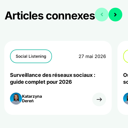
Articles connexes
27 mai 2026
Social Listening
Surveillance des réseaux sociaux :
O
guide complet pour 2026
so
Katarzyna
Dereń