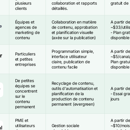
plusieurs
collaboration et rapports
gratuit de
clients
détaillés.
Équipes et
Collaboration en matière
A partir d
agences de
de contenu, approbation
~$33/utili
marketing de
et planification visuelle
- Plan grat
contenu
(axée sur la publication)
disponible
Programmation simple,
A partir d
Particuliers
interface utilisateur
~$5/canal
et petites
claire, publication de
Plan gratui
entreprises
contenu facile
disponible
De petites
Recyclage de contenu,
équipes se
outils d'automatisation et
A partir d
concentrent
planification de la
- Essai gra
sur le
production de contenu
jours
contenu
permanent (evergreen)
permanent
PME et
A partir d
utilisateurs
Gestion sociale
~$10/mois 