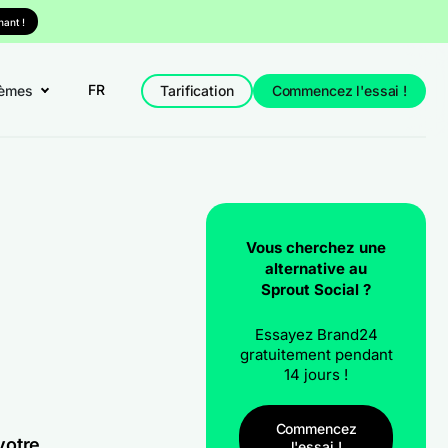
ant !
FR
èmes
Tarification
Commencez l'essai !
Vous cherchez une
alternative au
Sprout Social ?
Essayez Brand24
gratuitement pendant
14 jours !
Commencez
votre
l'essai !