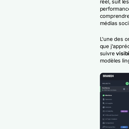
réel, suit le
performance
comprendre 
médias soci
L'une des or
que j'appréc
suivre
visib
modèles lin