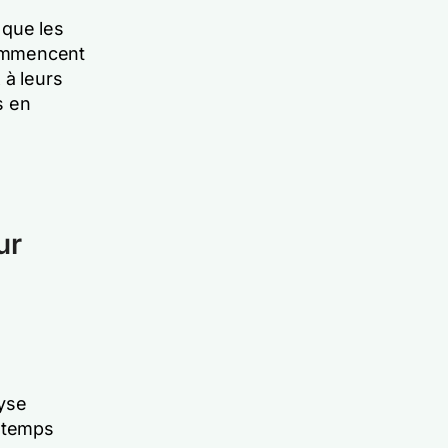
 que les
commencent
 à leurs
s en
ur
yse
n temps