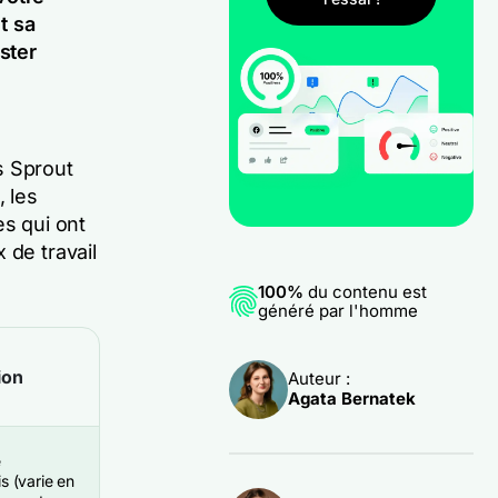
t sa
ster
s Sprout
, les
es qui ont
 de travail
100%
du contenu est
généré par l'homme
ion
Auteur :
Agata Bernatek
e
 (varie en