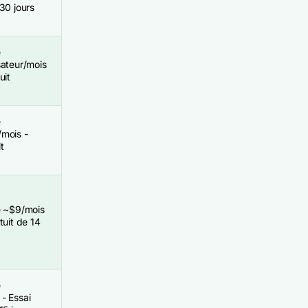
 30 jours
e
sateur/mois
uit
e
/mois -
t
e ~$9/mois
tuit de 14
e
- Essai