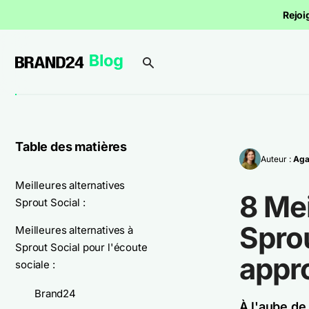
Rejoi
Table des matières
Auteur :
Aga
Meilleures alternatives
8 Mei
Sprout Social :
Sprou
Meilleures alternatives à
Sprout Social pour l'écoute
appr
sociale :
Brand24
À l'aube de