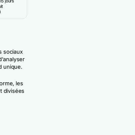
15 jours
it
)
s sociaux
d'analyser
rd unique.
orme, les
t divisées