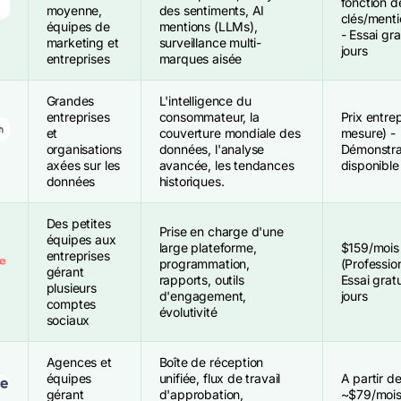
fonction d
moyenne,
des sentiments, AI
clés/ment
équipes de
mentions (LLMs),
- Essai gra
marketing et
surveillance multi-
jours
entreprises
marques aisée
Grandes
L'intelligence du
entreprises
consommateur, la
Prix entrep
et
couverture mondiale des
mesure) -
organisations
données, l'analyse
Démonstra
axées sur les
avancée, les tendances
disponible
données
historiques.
Des petites
Prise en charge d'une
équipes aux
large plateforme,
$159/mois
entreprises
programmation,
(Profession
gérant
rapports, outils
Essai grat
plusieurs
d'engagement,
jours
comptes
évolutivité
sociaux
Agences et
Boîte de réception
équipes
unifiée, flux de travail
A partir d
gérant
d'approbation,
~$79/mois 