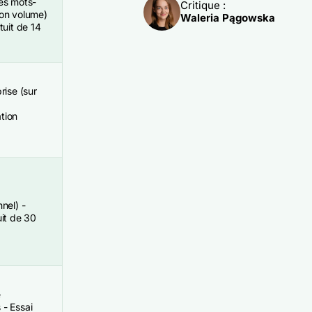
es mots-
Critique :
ion volume)
Waleria Pągowska
tuit de 14
rise (sur
tion
nel) -
uit de 30
e
- Essai