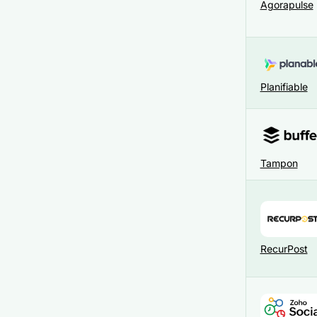
Agorapulse
Planifiable
Tampon
RecurPost