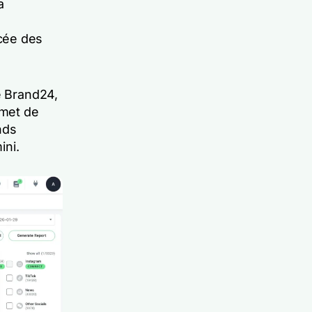
a
cée des
e Brand24,
rmet de
nds
ini.