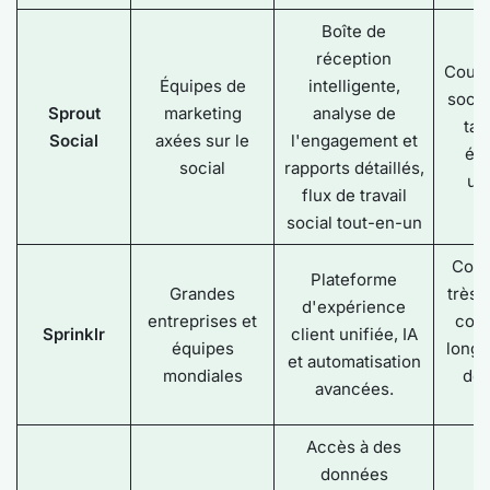
Boîte de
réception
Couve
Équipes de
intelligente,
socia
Sprout
marketing
analyse de
tar
Social
axées sur le
l'engagement et
éle
social
rapports détaillés,
uti
flux de travail
social tout-en-un
Conf
Plateforme
Grandes
très 
d'expérience
entreprises et
coût
Sprinklr
client unifiée, IA
équipes
longu
et automatisation
mondiales
de 
avancées.
Accès à des
données
C