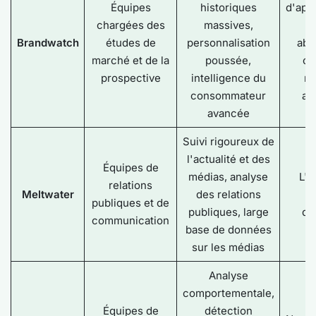
Équipes
historiques
d'app
chargées des
massives,
ab
Brandwatch
études de
personnalisation
abs
marché et de la
poussée,
ce
prospective
intelligence du
m
consommateur
av
avancée
Suivi rigoureux de
l'actualité et des
Équipes de
médias, analyse
L'i
relations
Meltwater
des relations
s
publiques et de
publiques, large
dé
communication
base de données
sur les médias
Analyse
comportementale,
Équipes de
détection