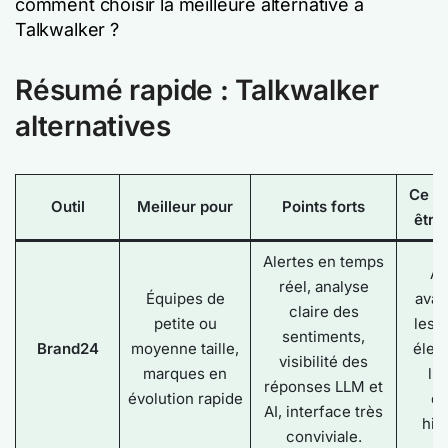
comment choisir la meilleure alternative à
Talkwalker ?
Résumé rapide : Talkwalker
alternatives
Ce qu
Outil
Meilleur pour
Points forts
être
Alertes en temps
An
réel, analyse
Équipes de
avan
claire des
petite ou
les 
sentiments,
Brand24
moyenne taille,
élev
visibilité des
marques en
li
réponses LLM et
évolution rapide
d
AI, interface très
his
conviviale.