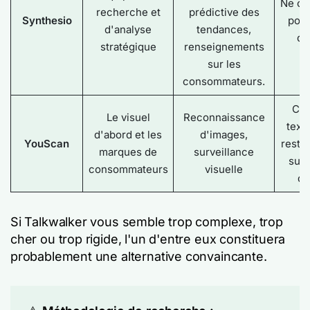
Ne co
recherche et
prédictive des
Synthesio
pour
d'analyse
tendances,
qu
stratégique
renseignements
sur les
consommateurs.
Cou
Le visuel
Reconnaissance
text
d'abord et les
d'images,
YouScan
restre
marques de
surveillance
sur 
consommateurs
visuelle
d'
Si Talkwalker vous semble trop complexe, trop
cher ou trop rigide, l'un d'entre eux constituera
probablement une alternative convaincante.