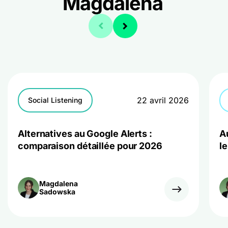
Magdalena
22 avril 2026
Social Listening
Alternatives au Google Alerts :
A
comparaison détaillée pour 2026
le
Magdalena
Sadowska