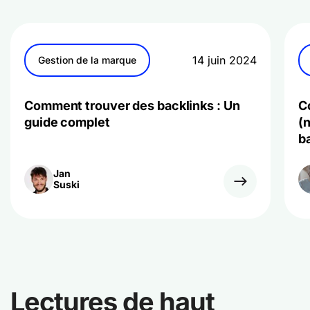
14 juin 2024
Gestion de la marque
Comment trouver des backlinks : Un
C
guide complet
(n
b
Jan
Suski
Lectures de haut