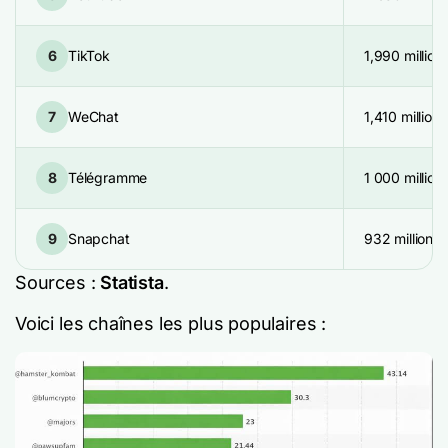
6
TikTok
1,990 million
7
WeChat
1,410 million
8
Télégramme
1 000 million
9
Snapchat
932 millions
Sources :
Statista
.
Voici les chaînes les plus populaires :