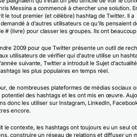
se plaignaient qu'il était un peu difficile de voir le con
Chris Messina a commencé à chercher une solution. E
rit le tout premier (et célèbre) hashtag de Twitter. Il a
demandé à d'autres utilisateurs ce qu'ils pensaient d
n de # (livre) pour classer les groupes. Ils ont beaucou
ttendre 2009 pour que Twitter présente un outil de rec
ux utilisateurs de vérifier qui d'autre utilise un hasht
 L'année suivante, Twitter a introduit le
Sujet d'actualité
hashtags les plus populaires en temps réel.
our, de nombreuses plateformes de médias sociaux o
 potentiel des hashtags et les ont mis en œuvre. Aujo
s donc les utiliser sur Instagram, LinkedIn, Facebo
tres encore.
t le contexte, les hashtags ont toujours eu un seul obj
ens, construire un réseau de relations et diffuser un