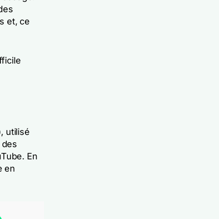
 des
s et, ce
ficile
 utilisé
 des
uTube. En
e en