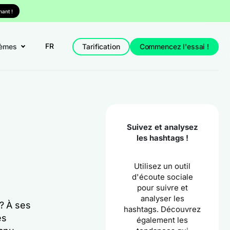
ant !
FR
èmes
Tarification
Commencez l'essai !
Suivez et analysez
les hashtags !
Utilisez un outil
d'écoute sociale
pour suivre et
analyser les
 ? À ses
hashtags. Découvrez
es
également les