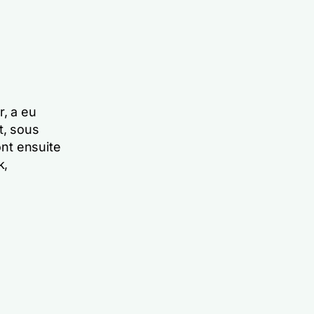
r, a eu
t, sous
ont ensuite
k,