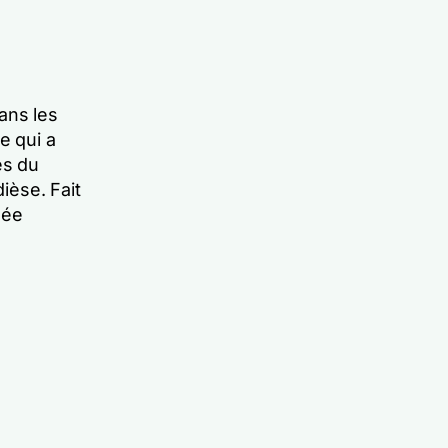
ans les
e qui a
ès du
ièse. Fait
lée