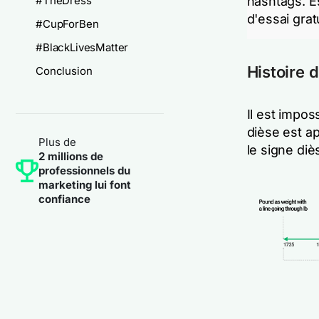
#TheDress
hashtags. E
d'essai grat
#CupForBen
#BlackLivesMatter
Histoire 
Conclusion
Il est impos
dièse est a
Plus de
le signe di
2 millions de
professionnels du
marketing lui font
confiance