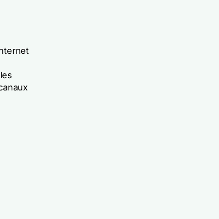
Internet
 les
 canaux