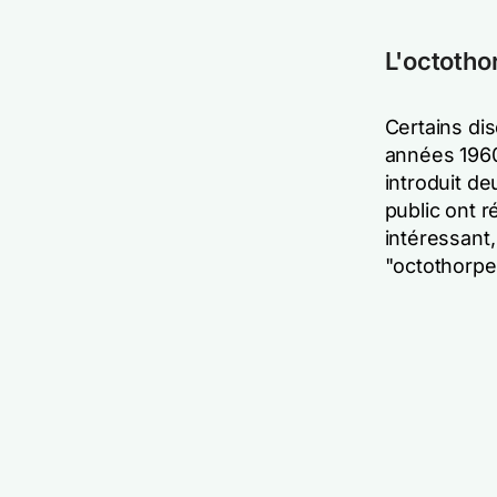
L'octotho
Certains di
années 1960,
introduit d
public ont r
intéressant,
"octothorpe