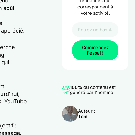
tenu
tendances qui
correspondent à
n août
votre activité.
e
p apprécié.
herche
Commencez
l'essai !
ag
qui
nt
100%
du contenu est
généré par l'homme
urd'hui,
ok, YouTube
Auteur :
Tom
ectif :
 message.