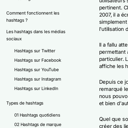
utilisateurs 
pertinent. 
Comment fonctionnent les
2007, il a éc
hashtags ?
simplement 
l'utilisatio
Les hashtags dans les médias
sociaux
Il a fallu a
Hashtags sur Twitter
permettant a
particulier.
Hashtags sur Facebook
affiche les 
Hashtags sur YouTube
Hashtags sur Instagram
Depuis ce j
Hashtags sur LinkedIn
remarqué le
nous pouvon
Types de hashtags
et bien d'au
01 Hashtags quotidiens
Quel que soi
02 Hashtags de marque
créer des li