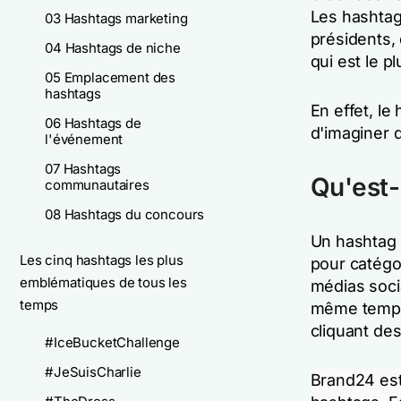
Les hashtag
03 Hashtags marketing
présidents, 
04 Hashtags de niche
qui est le p
05 Emplacement des
hashtags
En effet, le
06 Hashtags de
d'imaginer q
l'événement
07 Hashtags
Qu'est-
communautaires
08 Hashtags du concours
Un hashtag 
Les cinq hashtags les plus
pour catégo
emblématiques de tous les
médias soci
temps
même temps,
cliquant de
#IceBucketChallenge
#JeSuisCharlie
Brand24 est 