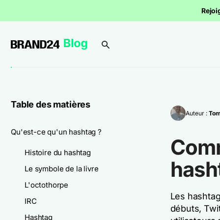
Rejoi
Table des matières
Auteur :
To
Qu'est-ce qu'un hashtag ?
Comm
Histoire du hashtag
hash
Le symbole de la livre
L'octothorpe
Les hashtag
IRC
débuts, Twit
Hashtag