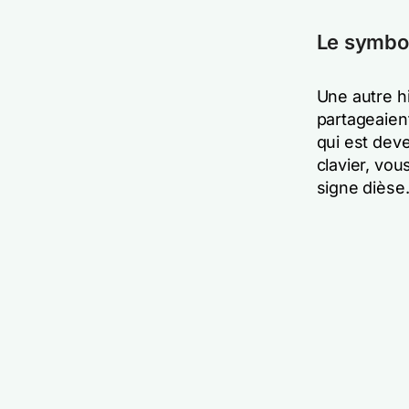
Le symbol
Une autre hi
partageaient
qui est dev
clavier, vou
signe dièse