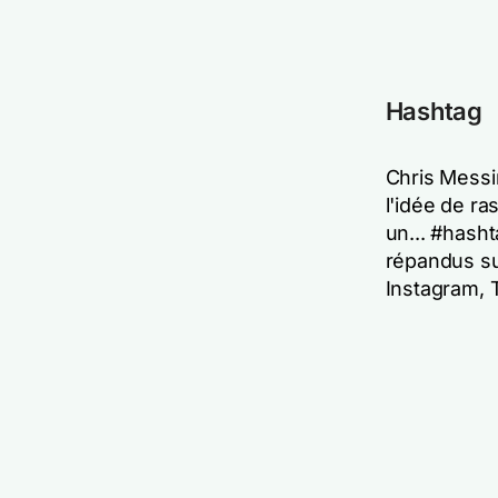
Hashtag
Chris Messin
l'idée de ra
un... #hasht
répandus su
Instagram, T