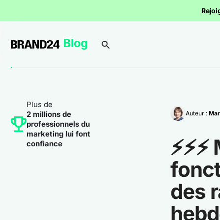
Rejoi
Plus de
Auteur :
Mar
2 millions de
professionnels du
marketing lui font
⚡⚡⚡ M
confiance
fonct
des r
hebd