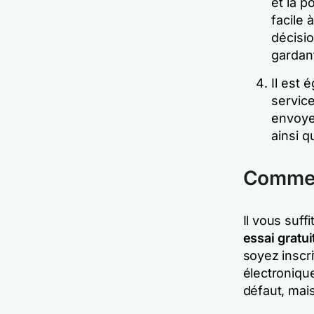
et la p
facile 
décisio
gardant
Il est 
service
envoyer
ainsi q
Commen
Il vous suf
essai gratu
soyez inscri
électronique
défaut, mais