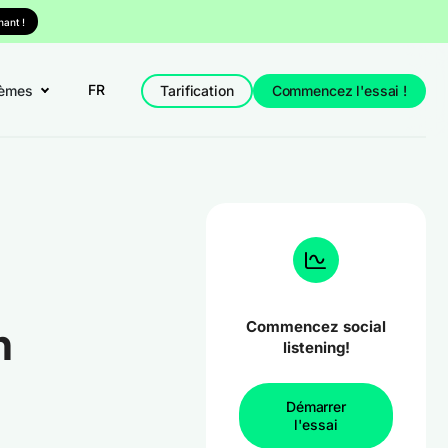
ant !
FR
èmes
Tarification
Commencez l'essai !
Commencez social
n
listening!
Démarrer
l'essai