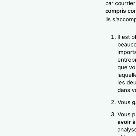
par courrier
compris
com
Ils
s'accompa
Il est 
beauco
importa
entrepr
que vou
laquel
les deu
dans vo
Vous
g
Vous 
avoir à
analys