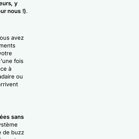
teurs, y
ur nous !)
.
vous avez
ements
votre
'une fois
nce à
adaire ou
arrivent
nées sans
système
e de buzz