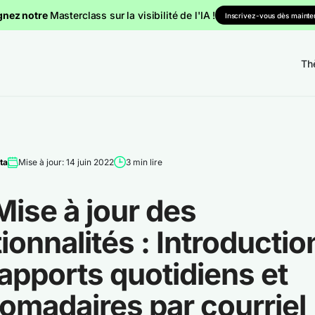
gnez notre
Masterclass sur la visibilité de l'IA !
Inscrivez-vous dès mainten
Th
ta
Mise à jour: 14 juin 2022
3 min lire
ise à jour des
ionnalités : Introductio
apports quotidiens et
omadaires par courriel