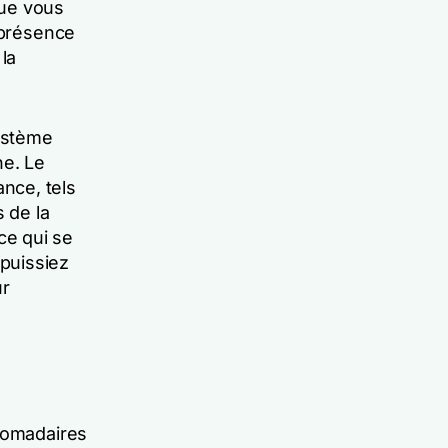
que vous
 présence
la
ystème
ne. Le
nce, tels
s de la
ce qui se
puissiez
ur
bdomadaires