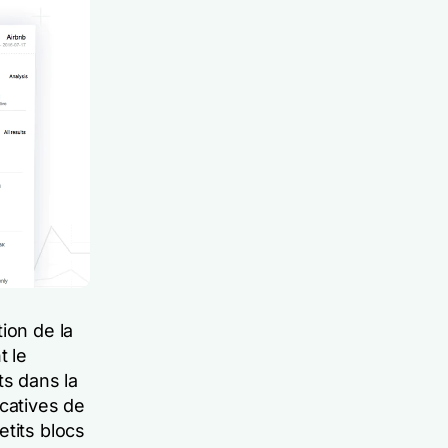
ion de la
t le
s dans la
icatives de
etits blocs