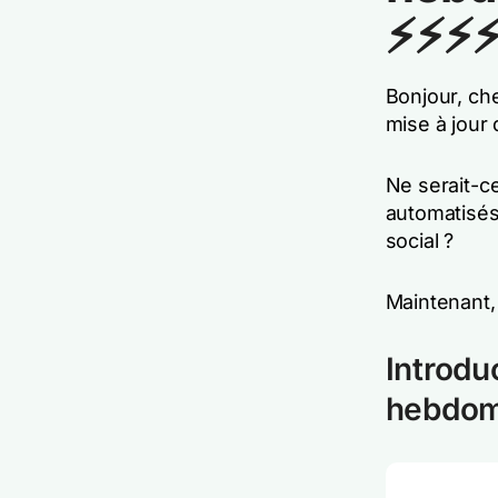
⚡⚡⚡
Bonjour, ch
mise à jour 
Ne serait-c
automatisés
social ?
Maintenant, 
Introdu
hebdoma