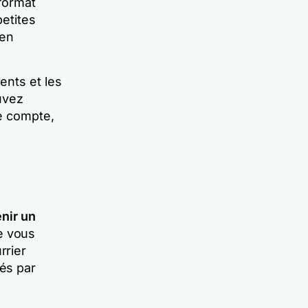
format
petites
 en
ents et les
uvez
re compte,
nir un
e vous
rrier
vés par