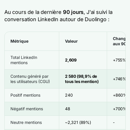
Au cours de la dernière
90 jours
, J'ai suivi la
conversation LinkedIn autour de Duolingo :
Changem
Métrique
Valeur
aux 90 j
Total LinkedIn
2,609
+755%
mentions
Contenu généré par
2 580 (98,9% de
+746%
les utilisateurs (CGU)
tous les mention)
Positif mentions
240
+860%
Négatif mentions
48
+700%
Neutre mentions
~2,321 (89%)
-