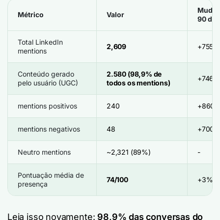
Mudan
Métrico
Valor
90 dia
Total LinkedIn
2,609
+755
mentions
Conteúdo gerado
2.580 (98,9% de
+746
pelo usuário (UGC)
todos os mentions)
mentions positivos
240
+860
mentions negativos
48
+700
Neutro mentions
~2,321 (89%)
-
Pontuação média de
74/100
+3%
presença
Leia isso novamente:
98,9% das conversas do