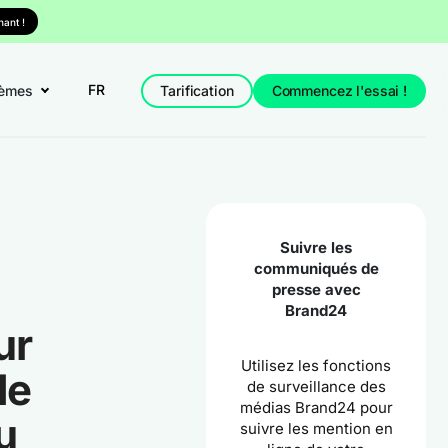
ant !
FR
èmes
Tarification
Commencez l'essai !
Suivre les
communiqués de
presse avec
Brand24
ur
Utilisez les fonctions
de
de surveillance des
médias Brand24 pour
u
suivre les mention en