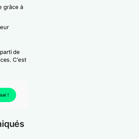
e grâce à
teur
parti de
ces. C'est
ai !
niqués