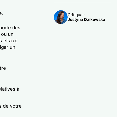
e.
Critique :
Justyna Dzikowska
porte des
 ou un
s et aux
iger un
tre
latives à
s de votre