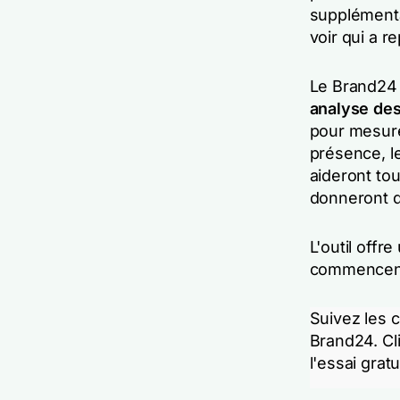
supplémenta
voir qui a r
Le Brand24 
analyse de
pour mesure
présence, le
aideront to
donneront d
L'outil offr
commencent
Suivez les
Brand24. Cl
l'essai gratu