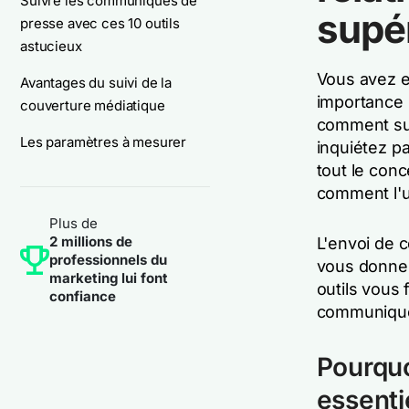
Suivre les communiqués de
supé
presse avec ces 10 outils
astucieux
Vous avez e
Avantages du suivi de la
importance 
couverture médiatique
comment sui
Les paramètres à mesurer
inquiétez pa
tout le con
comment l'ut
Plus de
2 millions de
L'envoi de 
professionnels du
vous donner
marketing lui font
outils vous 
confiance
communiqué
Pourquo
essenti