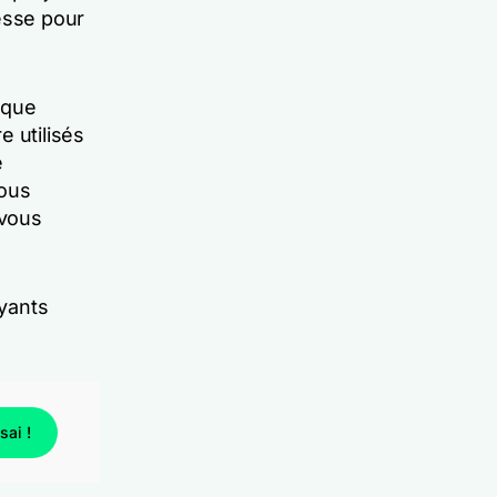
esse pour
 que
 utilisés
e
vous
 vous
ayants
ai !