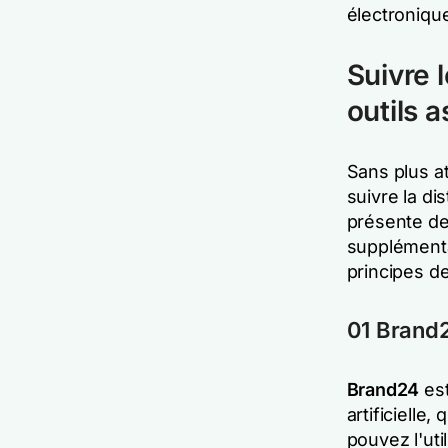
électroniqu
Suivre 
outils 
Sans plus at
suivre la d
présente des
supplémenta
principes de
01 Brand
Brand24
est
artificielle
pouvez l'uti