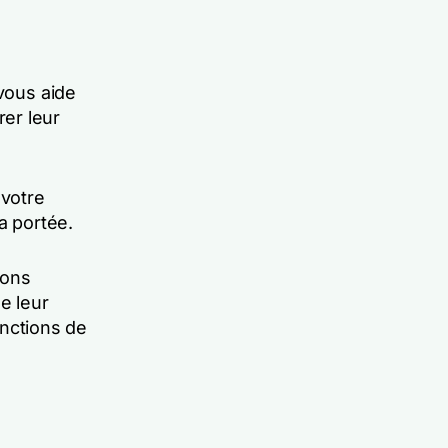
 vous aide
er leur
 votre
a portée.
ions
e leur
onctions de