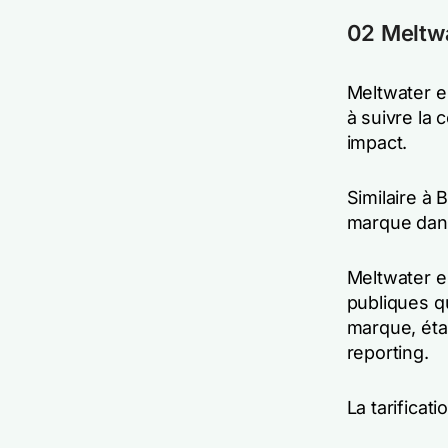
02 Meltw
Meltwater es
à suivre la
impact.
Similaire à 
marque dans 
Meltwater es
publiques qu
marque, étab
reporting.
La tarificat