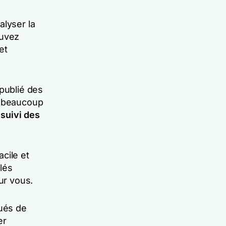
alyser la
ouvez
et
 publié des
t beaucoup
 suivi des
acile et
clés
ur vous.
qués de
er