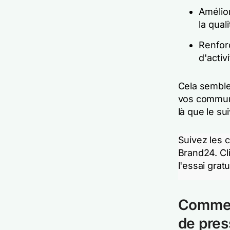
Amélio
la qual
Renforc
d'activi
Cela semble 
vos communi
là que le s
Suivez les
Brand24. Cl
l'essai gratu
Commen
de pres