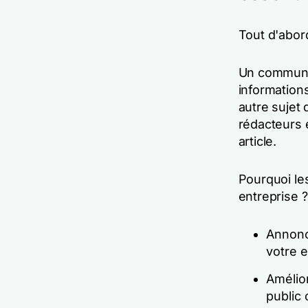
Tout d'abor
Un communiq
information
autre sujet 
rédacteurs e
article.
Pourquoi le
entreprise ?
Annonc
votre e
Amélior
public 