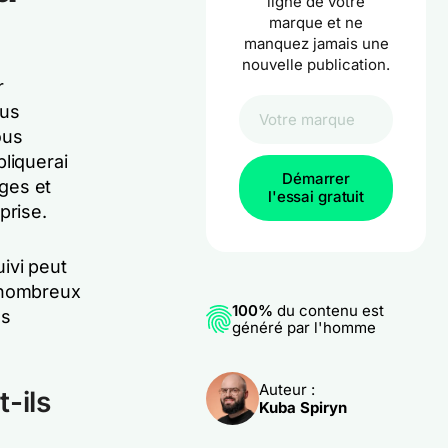
ligne de votre
marque et ne
manquez jamais une
nouvelle publication.
r
ous
ous
liquerai
Démarrer
ges et
l'essai gratuit
prise.
ivi peut
e nombreux
100%
du contenu est
es
généré par l'homme
Auteur :
-ils
Kuba Spiryn