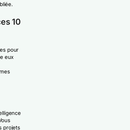
bliée.
ces 10
ues pour
re eux
êmes
elligence
 Vous
s projets