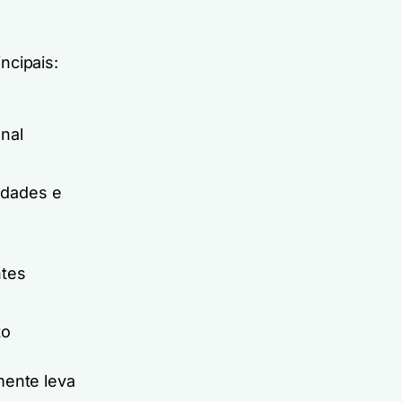
ncipais:
nal
idades e
ntes
to
mente leva