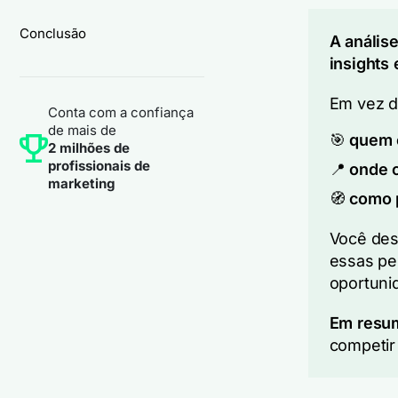
Conclusão
A anális
insights 
Em vez d
Conta com a confiança
de mais de
🎯
quem é
2 milhões de
profissionais de
📍
onde 
marketing
🧭
como p
Você des
essas pe
oportuni
Em resu
competir