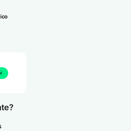
ico
e!
nte?
s