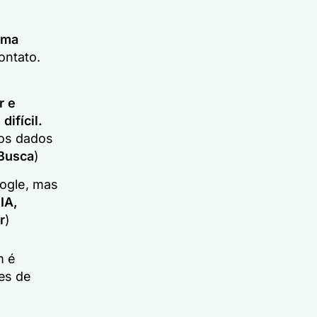
uma
ontato.
r e
ifícil.
dos dados
 Busca
)
ogle, mas
IA,
r
)
m é
es de