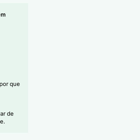
em
 por que
rar de
e.