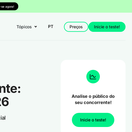
-se agora!
PT
Tópicos
Preços
Inicie o teste!
nte:
Analise o público do
26
seu concorrente!
ial
Inicie o teste!