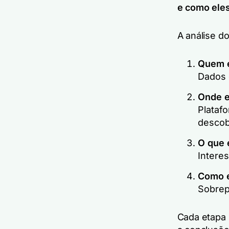
e como ele
A análise d
Quem é
Dados 
Onde e
Plataf
descob
O que 
Intere
Como e
Sobrep
Cada etapa 