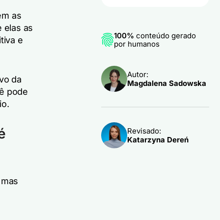
em as
 elas as
100%
conteúdo gerado
tiva e
por humanos
Autor:
lvo da
Magdalena Sadowska
cê pode
io.
é
Revisado:
Katarzyna Dereń
 mas