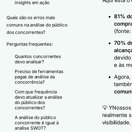
Aqui está o
insights em ação
81% do
Quais são os erros mais
compr
comuns na análise do público
(fonte
dos concorrentes?
70% do
Perguntas frequentes:
alcança
Quantos concorrentes
devido
devo analisar?
e às m
Preciso de ferramentas
Agora,
pagas de análise da
concorrência?
também
comun
Com que frequência
devo atualizar a análise
do público dos
💡 Y
Nossos 
concorrentes?
realmente s
A análise do público
visibilidade.
concorrente é igual à
análise SWOT?