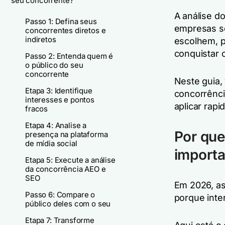
seu concorrente?
A análise d
Passo 1: Defina seus
empresas se
concorrentes diretos e
indiretos
escolhem, p
conquistar 
Passo 2: Entenda quem é
o público do seu
concorrente
Neste guia,
Etapa 3: Identifique
concorrênci
interesses e pontos
aplicar rap
fracos
Etapa 4: Analise a
Por que
presença na plataforma
de mídia social
import
Etapa 5: Execute a análise
da concorrência AEO e
SEO
Em 2026, a
Passo 6: Compare o
porque inte
público deles com o seu
Etapa 7: Transforme