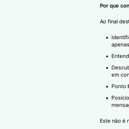
Por que con
Ao final des
Identif
apenas
Enten
Descu
em con
Ponto
Posici
mensag
Este não é 