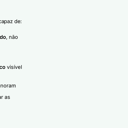
 capaz de:
ndo
, não
ico
visível
gnoram
r as