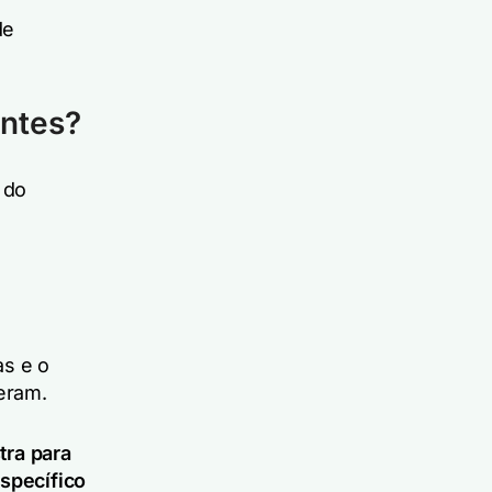
de
entes?
 do
as e o
eram.
tra para
specífico