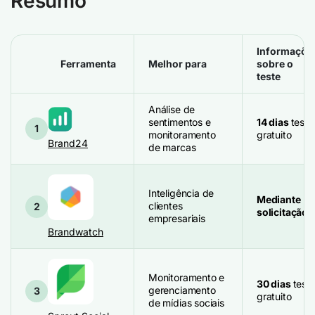
Resumo
Informaçõe
Ferramenta
Melhor para
sobre o
teste
Análise de
sentimentos e
14 dias
teste
1
monitoramento
gratuito
Brand24
de marcas
Inteligência de
Mediante
clientes
2
solicitação
empresariais
Brandwatch
Monitoramento e
30 dias
test
gerenciamento
3
gratuito
de mídias sociais