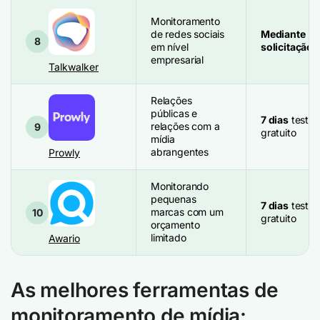
Monitoramento
de redes sociais
Mediante
8
em nível
solicitação
empresarial
Talkwalker
Relações
públicas e
7 dias
teste
relações com a
9
gratuito
mídia
abrangentes
Prowly
Monitorando
pequenas
7 dias
teste
marcas com um
10
gratuito
orçamento
limitado
Awario
As melhores ferramentas de
monitoramento de mídia: