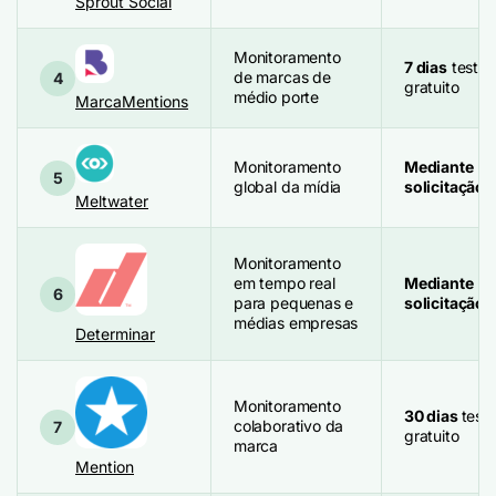
Sprout Social
Monitoramento
7 dias
teste
de marcas de
4
gratuito
médio porte
MarcaMentions
Monitoramento
Mediante
5
global da mídia
solicitação
Meltwater
Monitoramento
em tempo real
Mediante
6
para pequenas e
solicitação
médias empresas
Determinar
Monitoramento
30 dias
test
colaborativo da
7
gratuito
marca
Mention