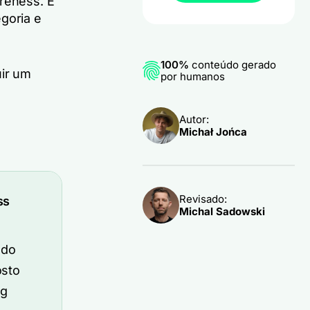
areness. É
goria e
100%
conteúdo gerado
uir um
por humanos
Autor:
Michał Jońca
Revisado:
ss
Michal Sadowski
 do
osto
ng