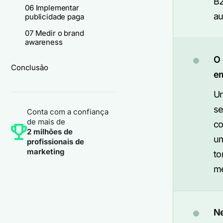
B2
06 Implementar
au
publicidade paga
07 Medir o brand
awareness
O 
Conclusão
em
Um
se
Conta com a confiança
de mais de
co
2 milhões de
um
profissionais de
marketing
to
me
Ne