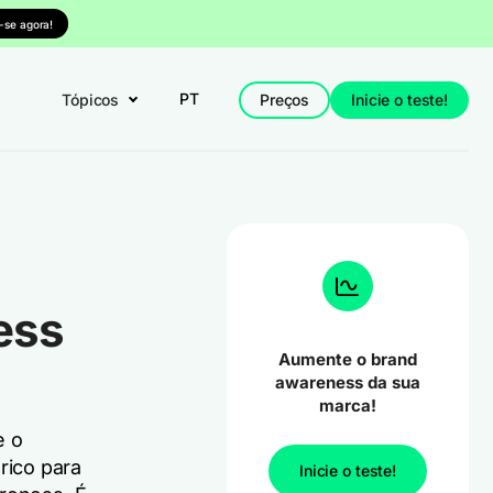
-se agora!
PT
Tópicos
Preços
Inicie o teste!
ess
Aumente o brand
awareness da sua
marca!
e o
rico para
Inicie o teste!