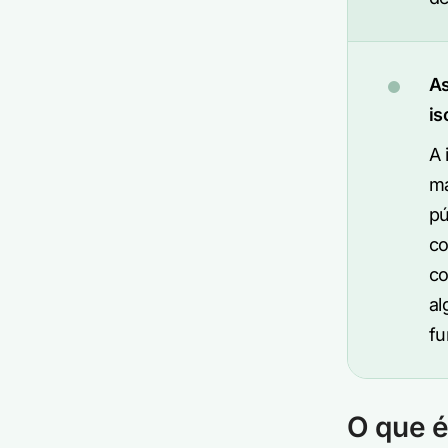
As
is
A 
ma
pú
co
co
al
fu
O que é