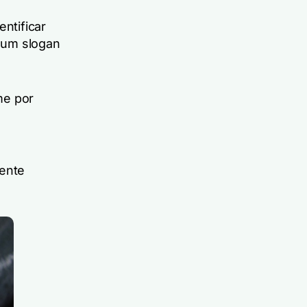
ntificar
 um slogan
me por
ente