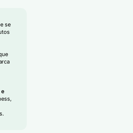
 e se
utos
que
arca
 e
ness,
s.