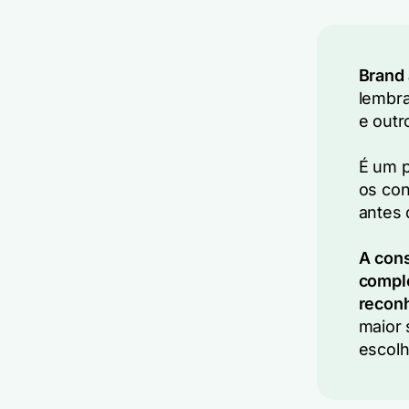
Brand
lembra
e outr
É um p
os con
antes 
A cons
comple
recon
maior 
escolh