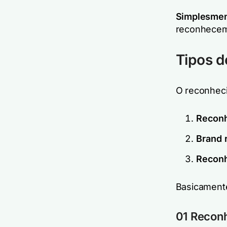
Simplesmen
reconhecem
Tipos 
O reconheci
Reconh
Brand r
Reconh
Basicamente
01 Reconh