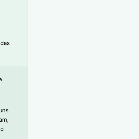
 das
a
guns
am,
go