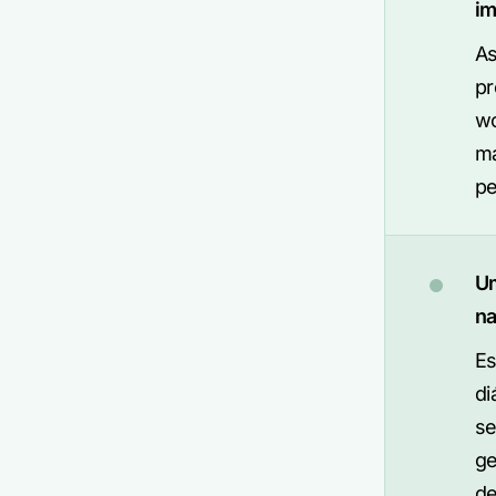
im
As
pr
wo
ma
pe
Um
na
Es
di
se
ge
de