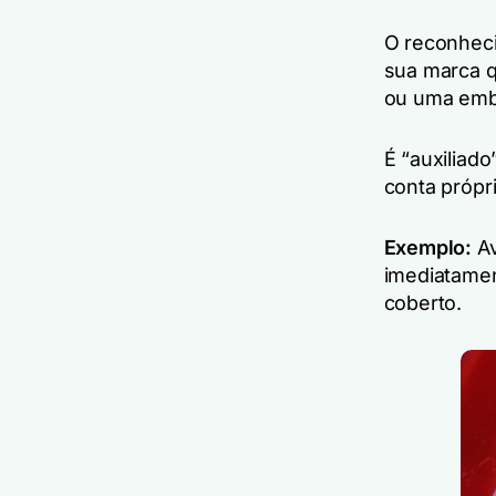
O reconheci
sua marca q
ou uma emb
É “auxiliad
conta própr
Exemplo:
Av
imediatame
coberto.