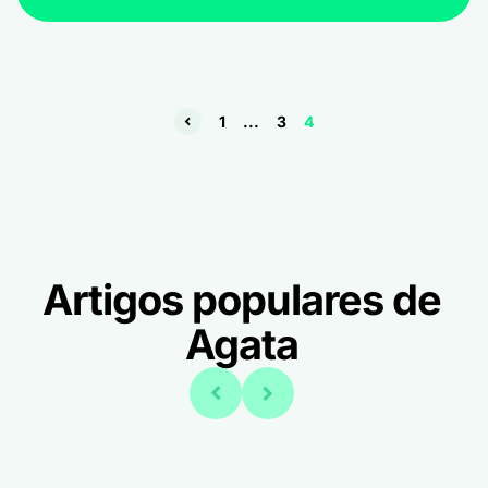
1
...
3
4
Artigos populares de
Agata