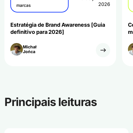
2026
marcas
Estratégia de Brand Awareness [Guia
C
definitivo para 2026]
m
Michał
Jońca
Principais leituras