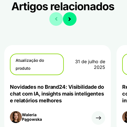
Artigos relacionados
Atualização do
31 de julho de
2025
produto
Novidades no Brand24: Visibilidade do
R
chat com IA, insights mais inteligentes
c
e relatórios melhores
i
Waleria
Pągowska