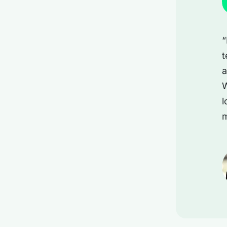
“
t
a
W
l
m