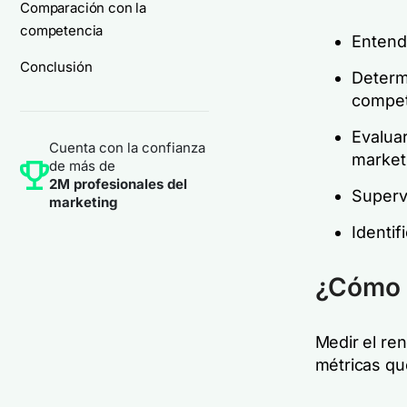
Comparación con la
competencia
Entend
Conclusión
Determi
competi
Evaluar
Cuenta con la confianza
market
de más de
2M profesionales del
Supervi
marketing
Identif
¿Cómo m
Medir el ren
métricas qu