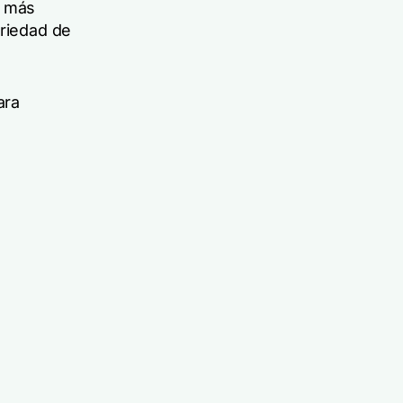
s más
oriedad de
ara