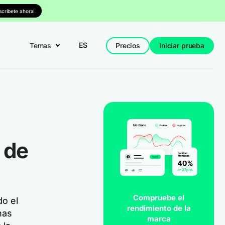
nscríbete ahora!
ES
Temas
Precios
Iniciar prueba
 de
Compruebe el
do el
rendimiento de la
nas
marca