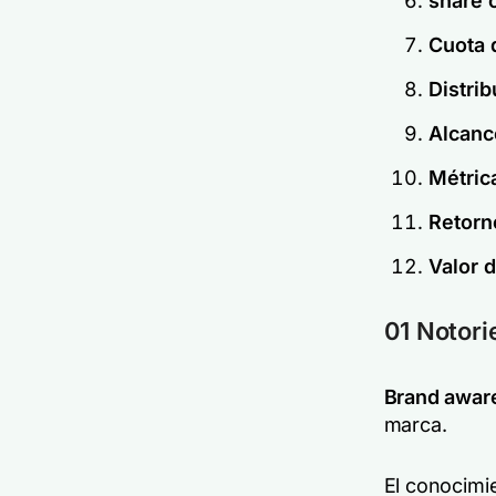
share 
Cuota 
Distrib
Alcanc
Métric
Retorno
Valor d
01 Notor
Brand awar
marca.
El conocimi