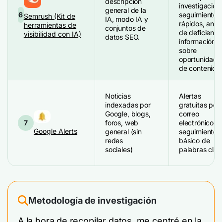
descripción
investigación
general de la
6
seguimiento
Semrush (Kit de
IA, modo IA y
rápidos, análi
herramientas de
conjuntos de
de deficienci
visibilidad con IA)
datos SEO.
información
sobre
oportunidade
de contenido
Noticias
Alertas
indexadas por
gratuitas por
Google, blogs,
correo
7
foros, web
electrónico,
Google Alerts
general (sin
seguimiento
redes
básico de
sociales)
palabras clav
Metodología de investigación
A la hora de recopilar datos, me centré en la