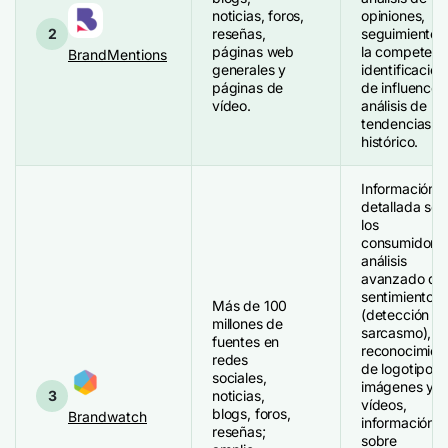
noticias, foros,
opiniones,
2
reseñas,
seguimiento 
páginas web
la competenc
BrandMentions
generales y
identificación
páginas de
de influencer
vídeo.
análisis de
tendencias e
histórico.
Información
detallada sob
los
consumidores
análisis
avanzado del
sentimiento
Más de 100
(detección de
millones de
sarcasmo),
fuentes en
reconocimien
redes
de logotipos 
sociales,
imágenes y
3
noticias,
vídeos,
blogs, foros,
Brandwatch
información
reseñas;
sobre