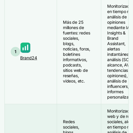
Monitorizació
en tiempo rea
análisis de
Más de 25
opiniones
millones de
mediante IA, 
fuentes: redes
Insights &
sociales,
Brand
blogs,
Assistant,
noticias, foros,
alertas
1
boletines
instantáneas,
Brand24
informativos,
análisis (SOV,
podcasts,
alcance, AVE
sitios web de
tendencias d
reseñas,
opiniones),
vídeos, etc.
análisis de
influencers,
informes
personalizado
Monitorizació
web y de red
Redes
sociales, aler
sociales,
en tiempo rea
blogs,
análisis de