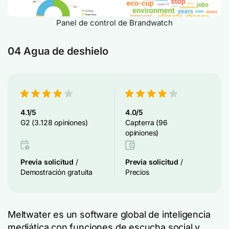
Panel de control de Brandwatch
04 Agua de deshielo
4.1/5
4.0/5
G2 (3.128 opiniones)
Capterra (96
opiniones)
Previa solicitud
/
Previa solicitud
/
Demostración gratuita
Precios
Meltwater es un software global de inteligencia
mediática con funciones de escucha social y