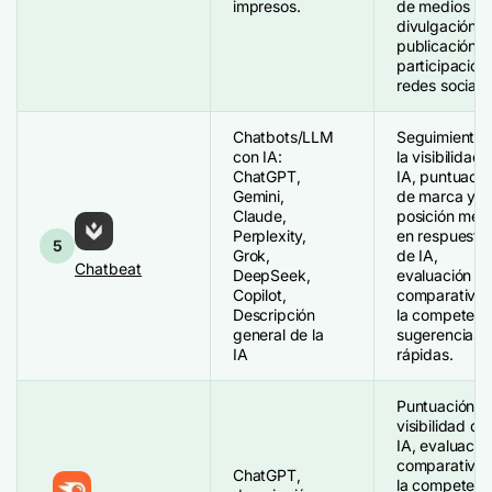
impresos.
de medios +
divulgación),
publicación y
participación
redes sociale
Chatbots/LLM
Seguimiento 
con IA:
la visibilidad 
ChatGPT,
IA, puntuació
Gemini,
de marca y
Claude,
posición med
Perplexity,
en respuesta
5
Grok,
de IA,
Chatbeat
DeepSeek,
evaluación
Copilot,
comparativa 
Descripción
la competenc
general de la
sugerencias
IA
rápidas.
Puntuación d
visibilidad de
IA, evaluació
comparativa 
ChatGPT,
la competenc