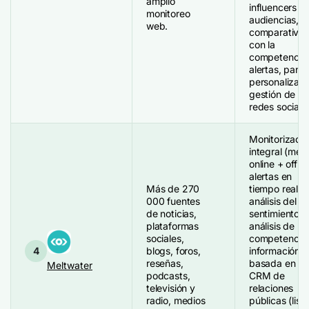
amplio
influencers y
monitoreo
audiencias,
web.
comparativas
con la
competencia,
alertas, pane
personalizabl
gestión de
redes sociale
Monitorizació
integral (med
online + offlin
alertas en
Más de 270
tiempo real,
000 fuentes
análisis del
de noticias,
sentimiento,
plataformas
análisis de la
sociales,
competencia,
4
blogs, foros,
información
reseñas,
basada en IA
Meltwater
podcasts,
CRM de
televisión y
relaciones
radio, medios
públicas (list