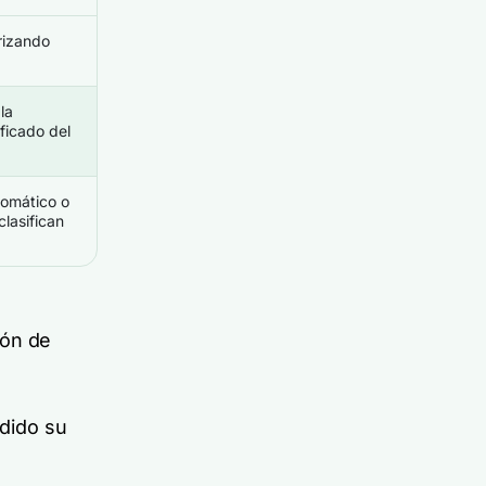
rizando
la
ificado del
tomático o
lasifican
ión de
dido su