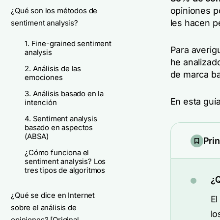
opiniones p
¿Qué son los métodos de
les hacen p
sentiment analysis?
1. Fine-grained sentiment
Para averigu
analysis
he analizad
2. Análisis de las
de marca ba
emociones
3. Análisis basado en la
En esta guí
intención
4. Sentiment analysis
basado en aspectos
(ABSA)
Pri
¿Cómo funciona el
sentiment analysis? Los
tres tipos de algoritmos
¿Q
¿Qué se dice en Internet
El
sobre el análisis de
lo
opiniones? [Original...