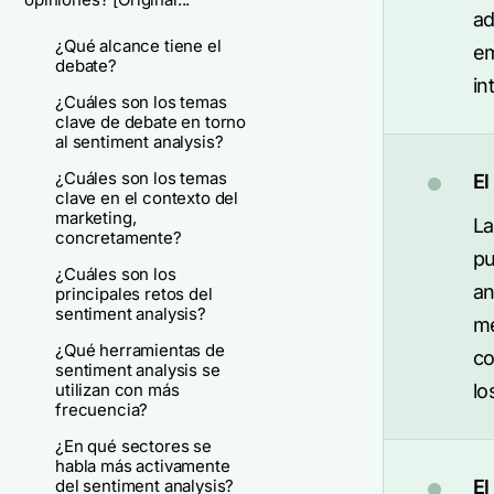
ad
¿Qué alcance tiene el
em
debate?
in
¿Cuáles son los temas
clave de debate en torno
al sentiment analysis?
¿Cuáles son los temas
El
clave en el contexto del
marketing,
La
concretamente?
pu
¿Cuáles son los
an
principales retos del
sentiment analysis?
me
¿Qué herramientas de
co
sentiment analysis se
utilizan con más
lo
frecuencia?
¿En qué sectores se
habla más activamente
del sentiment analysis?
El