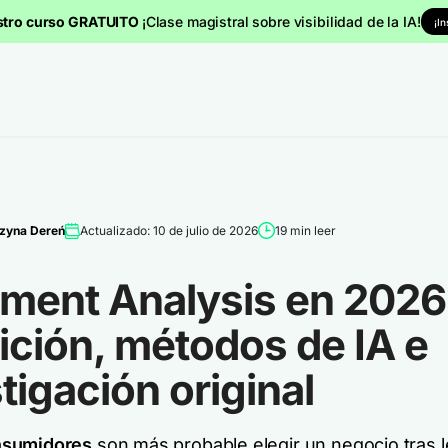
stro curso GRATUITO
¡Clase magistral sobre visibilidad de la IA!
¡I
zyna Dereń
Actualizado: 10 de julio de 2026
19 min leer
iment Analysis en 2026
ición, métodos de IA e
tigación original
nsumidores
son
más probable
elegir un negocio tras 