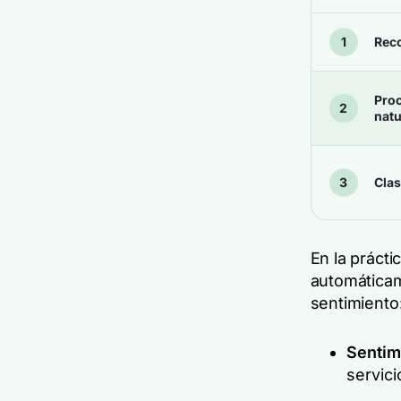
Reco
Proc
natu
Clas
En la prácti
automáticam
sentimiento
Sentim
servici