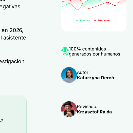
egativas
s en 2026,
l asistente
100%
contenidos
generados por humanos
estigación.
Autor:
Katarzyna Dereń
Revisado:
Krzysztof Rajda
ca
;