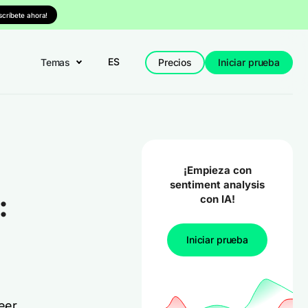
nscríbete ahora!
ES
Temas
Precios
Iniciar prueba
¡Empieza con
sentiment analysis
:
con IA!
Iniciar prueba
leer