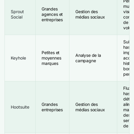
Perf
multi
Grandes
Sprout
Gestion des
visua
agences et
Social
médias sociaux
conve
entreprises
de l'
volum
Suivi
hasht
Petites et
impre
Analyse de la
Keyhole
moyennes
accè
campagne
marques
histo
bord
perso
Flux 
hasht
détec
Grandes
Gestion des
alimen
Hootsuite
entreprises
médias sociaux
marq
des p
senti
de ha