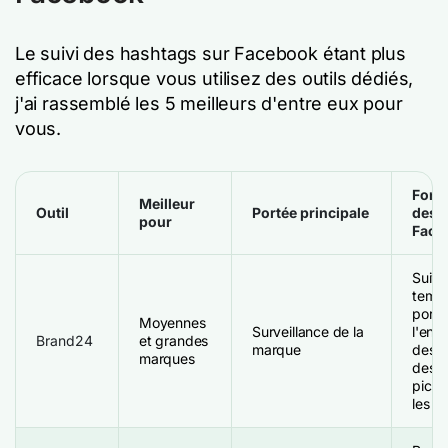
Le suivi des hashtags sur Facebook étant plus
efficace lorsque vous utilisez des outils dédiés,
j'ai rassemblé les 5 meilleurs d'entre eux pour
vous.
Fonct
Meilleur
Outil
Portée principale
des 
pour
Face
Suivi
temps
porté
Moyennes
Surveillance de la
l'eng
Brand24
et grandes
marque
des s
marques
des t
pics p
les h