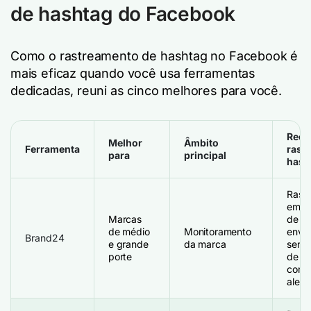
de hashtag do Facebook
Como o rastreamento de hashtag no Facebook é
mais eficaz quando você usa ferramentas
dedicadas, reuni as cinco melhores para você.
Recu
Melhor
Âmbito
Ferramenta
rast
para
principal
hash
Rast
em te
Marcas
de al
de médio
Monitoramento
envol
Brand24
e grande
da marca
senti
porte
de te
com t
alert