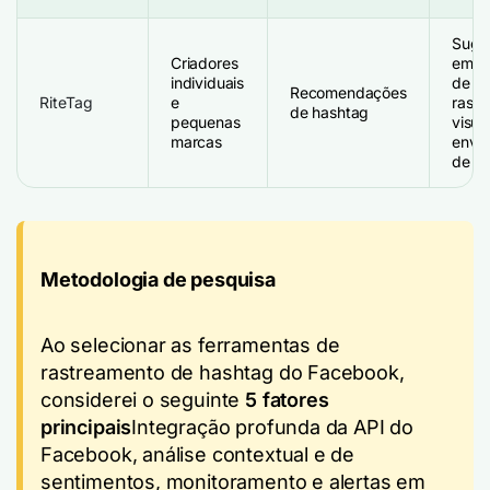
Suge
Criadores
em te
individuais
de po
Recomendações
RiteTag
e
rast
de hashtag
pequenas
visua
marcas
envol
de n
Metodologia de pesquisa
Ao selecionar as ferramentas de
rastreamento de hashtag do Facebook,
considerei o seguinte
5 fatores
principais
Integração profunda da API do
Facebook, análise contextual e de
sentimentos, monitoramento e alertas em