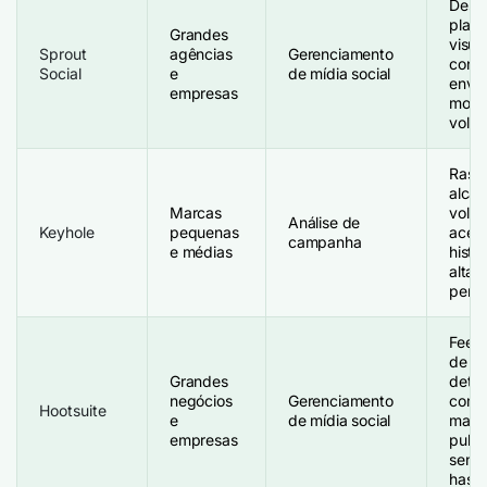
Dese
plata
Grandes
visua
Sprout
agências
Gerenciamento
conve
Social
e
de mídia social
envol
empresas
moni
volu
Rast
alcan
Marcas
volum
Análise de
Keyhole
pequenas
aces
campanha
e médias
histó
alta
perso
Feed
de h
Grandes
detec
negócios
Gerenciamento
com t
Hootsuite
e
de mídia social
marc
empresas
publi
senti
hash