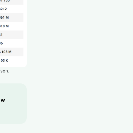
ison.
ew