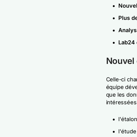
Nouvel
Plus d
Analys
Lab24 
Nouvel 
Celle-ci ch
équipe déve
que les don
intéressées 
l'étal
l'étud