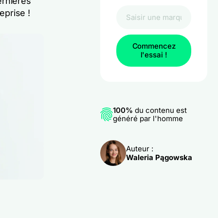
ernières
eprise !
Commencez
l'essai !
100%
du contenu est
généré par l'homme
Auteur :
Waleria Pągowska