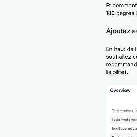
Et comment a
180 degrés 
Ajoutez a
En haut de 
souhaitez c
recommandon
lisibilité).