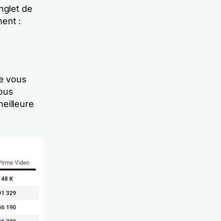
nglet de
ent :
ue vous
vous
eilleure