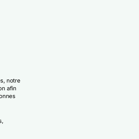
s, notre
on afin
sonnes
s,