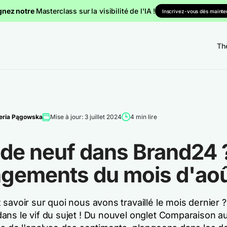
gnez notre
Masterclass sur la visibilité de l'IA !
Inscrivez-vous dès mainten
Th
eria Pągowska
Mise à jour: 3 juillet 2024
4 min lire
 de neuf dans Brand24 
gements du mois d'ao
savoir sur quoi nous avons travaillé le mois dernier ?
ans le vif du sujet ! Du nouvel onglet Comparaison a