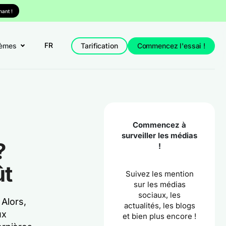
ant !
FR
èmes
Tarification
Commencez l'essai !
Commencez à
surveiller les médias
?
!
ût
Suivez les mention
sur les médias
sociaux, les
 Alors,
actualités, les blogs
ux
et bien plus encore !