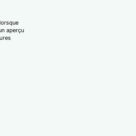
 lorsque
un aperçu
sures