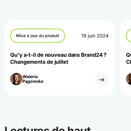
19 juin 2024
Mise à jour du produit
Qu'y a-t-il de nouveau dans Brand24 ?
Q
Changements de juillet
C
Waleria
Pągowska
Lectures de haut