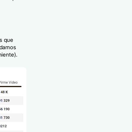
os que
ndamos
niente).