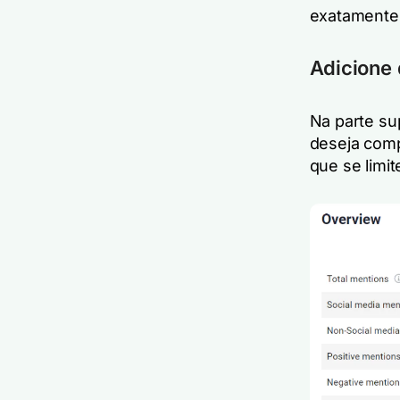
exatamente
Adicione 
Na parte su
deseja comp
que se limit