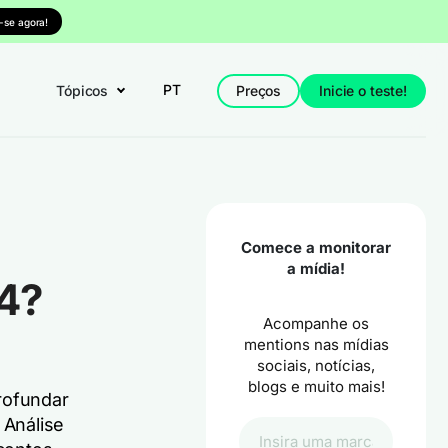
-se agora!
PT
Tópicos
Preços
Inicie o teste!
Comece a monitorar
a mídia!
24?
Acompanhe os
mentions nas mídias
sociais, notícias,
blogs e muito mais!
rofundar
 Análise