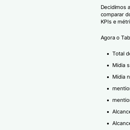
Decidimos a
comparar do
KPIs e métr
Agora o Tab
Total 
Mídia s
Mídia 
mentio
mentio
Alcance
Alcance