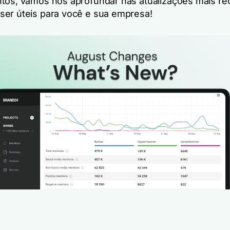
tos, vamos nos aprofundar nas atualizações mais re
er úteis para você e sua empresa!