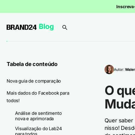
Inscrev
Tabela de conteúdo
Autor:
Waler
Nova guia de comparação
O qu
Mais dados do Facebook para
Muda
todos!
Análise de sentimento
nova e aprimorada
Quer saber
nisso! Desd
Visualização do Lab24
para todos