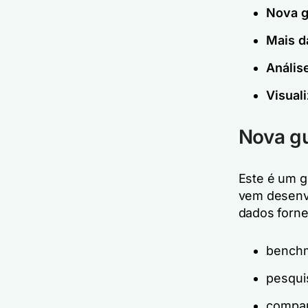
Nova g
Mais d
Anális
Visual
Nova g
Este é um g
vem desenv
dados forne
benchm
pesqui
compar