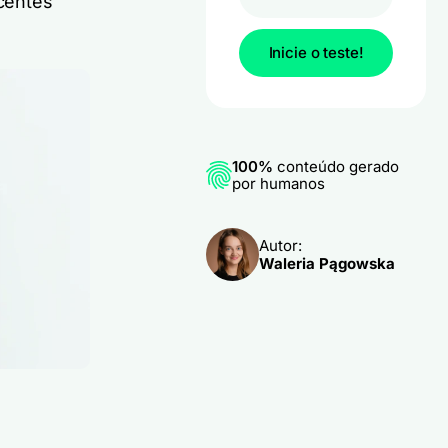
centes
Inicie o teste!
100%
conteúdo gerado
por humanos
Autor:
Waleria Pągowska