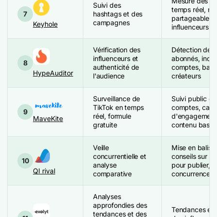
Mesure des ca
Suivi des
temps réel, ra
7
hashtags et des
partageables, 
campagnes
Keyhole
influenceurs
Vérification des
Détection des 
influenceurs et
abonnés, indic
8
authenticité de
comptes, base
HypeAuditor
l'audience
créateurs
Surveillance de
Suivi public d
TikTok en temps
comptes, calcu
9
réel, formule
d'engagement,
MaveKite
gratuite
contenu basées
Veille
Mise en balise
concurrentielle et
conseils sur l
10
analyse
pour publier, r
QI rival
comparative
concurrence
Analyses
approfondies des
Tendances et 
tendances et des