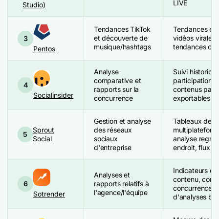
LIVE
Studio)
Tendances TikTok
Tendances en 
et découverte de
vidéos virales,
3
musique/hashtags
tendances che
Pentos
Analyse
Suivi historiqu
comparative et
participation,
4
rapports sur la
contenus par f
Socialinsider
concurrence
exportables
Gestion et analyse
Tableaux de b
Sprout
des réseaux
multiplateforme
5
Social
sociaux
analyse regrou
d'entreprise
endroit, flux d
Indicateurs d
Analyses et
contenu, comp
6
rapports relatifs à
concurrence, 
l'agence/l'équipe
Sotrender
d'analyses bas