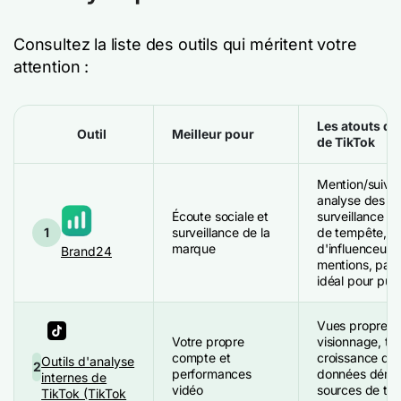
Consultez la liste des outils qui méritent votre
attention :
Les atouts de
Outil
Meilleur pour
de TikTok
Mention/suivi 
analyse des se
Écoute sociale et
surveillance d
1
surveillance de la
de tempête, id
marque
d'influenceurs 
Brand24
mentions, par
idéal pour publ
Vues propres,
Votre propre
visionnage, t
compte et
croissance du
Outils d'analyse
2
performances
données démo
internes de
vidéo
sources de traf
TikTok (TikTok