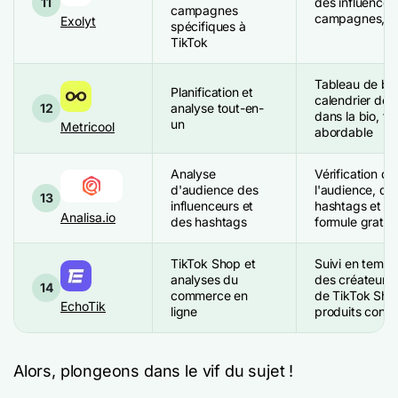
11
des influenceur
campagnes
campagnes, vei
Exolyt
spécifiques à
TikTok
Tableau de bor
Planification et
calendrier de p
12
analyse tout-en-
dans la bio, fo
un
Metricool
abordable
Analyse
Vérification de
d'audience des
l'audience, dé
13
influenceurs et
hashtags et d
Analisa.io
des hashtags
formule gratuit
TikTok Shop et
Suivi en temps
analyses du
des créateurs
14
commerce en
de TikTok Shop
EchoTik
ligne
produits concu
Alors, plongeons dans le vif du sujet !