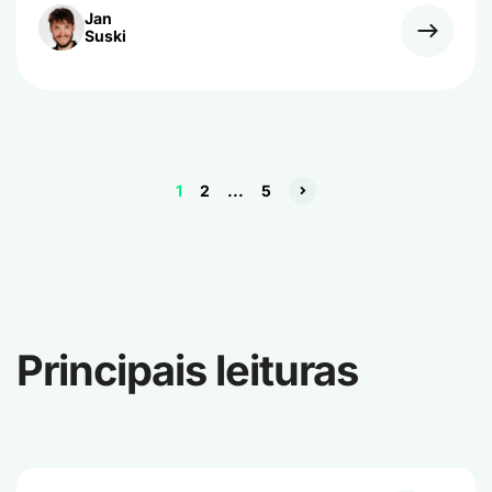
Jan
Suski
1
2
...
5
Principais leituras